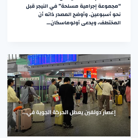
“مجموعة إجرامية مسلحة” في النيجر قبل
نحو أسبوعين. وأوضح المصدر ذاته أن
المختطف، ويدعى أولوماسكان…