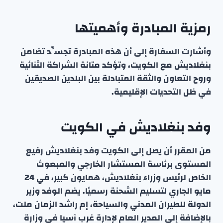
رمزية المبادرة وأهميتها
وأشارت السفارة إلى أن هذه المبادرة تجسِّد تضامن
بنغلاديش مع الكويت، وتؤكد متانة الشراكة الثنائية
وروح التعاون والثقة المتبادلة بين البلدين الصديقين
في ظل التحديات الإقليمية.
وفد بنغلاديش في الكويت
من المقرر أن يصل إلى الكويت وفد بنغلاديش رفيع
المستوى برئاسة المستشار الخارجي والمبعوث
الخاص لرئيس وزراء بنغلاديش، همايون كبير، في 24
مايو الجاري لتسليم الشحنة رسميًا. يضم الوفد وزير
الدولة للطيران المدني والسياحة، إم راشد الزمان ملت،
بالإضافة إلى المدير العام لإدارة غرب آسيا في وزارة