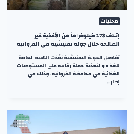
محليات
إتلاف 173 كيلوغراماً من الأغذية غير
الصالحة خلال جولة تفتيشية في الفروانية
تفاصيل الجولة التفتيشية نفّذت الهيئة العامة
للغذاء والتغذية حملة رقابية على المستودعات
الغذائية في محافظة الفروانية، وذلك في
إطار…