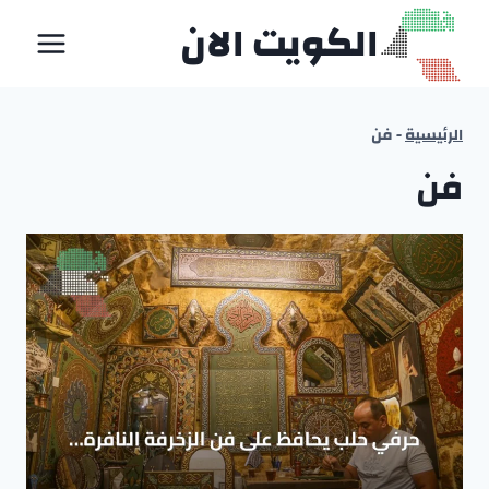
لتجاوز
الكويت الان
لى
لمحتوى
الرئيسية
-
فن
فن