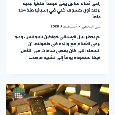
راعي أغنام سابق يبني مرصداً فلكياً بيديه
لرصد أول كسوف كلي في إسبانيا منذ 114
عاماً
علي العجمي
أغسطس 7, 2026
لم يخطر ببال الإسباني خواكين تابيوليس، وهو
يرعى الأغنام مع والده في طفولته، أن
السماء التي كان يمضي ساعات في التأمل
فيها ستقوده يوماً إلى تشييد مرصد…