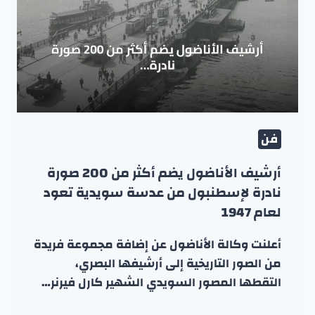
فن
أرشيف الأناضول يضم أكثر من 200 صورة
نادرة لإسطنبول من عدسة سويدية تعود
لعام 1947
أعلنت وكالة الأناضول عن إضافة مجموعة فريدة
من الصور التاريخية إلى أرشيفها البصري،
التقطها المصور السويدي الشهير كارل فيرنر…