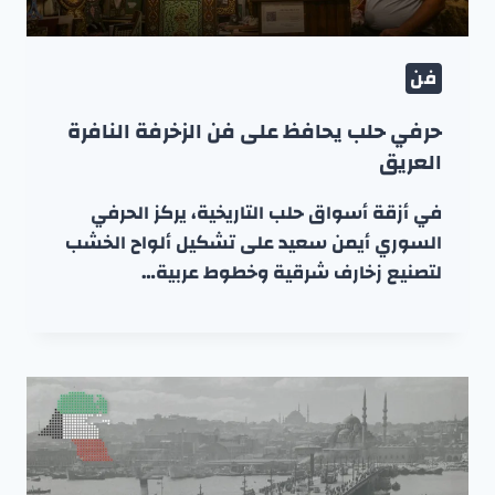
فن
حرفي حلب يحافظ على فن الزخرفة النافرة
العريق
في أزقة أسواق حلب التاريخية، يركز الحرفي
السوري أيمن سعيد على تشكيل ألواح الخشب
لتصنيع زخارف شرقية وخطوط عربية…