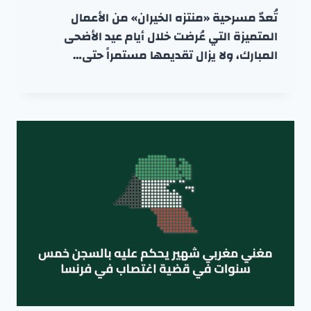
تُعدّ مسرحية «منتزه الخيران» من الأعمال
المتميزة التي عُرضت خلال أيام عيد الأضحى
المبارك، ولا يزال تقديمها مستمراً حتى…