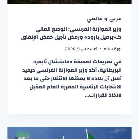
عربي و عالمي
وزير الموازنة الفرنسي: الوضع المالي
كـ«برميل بارود» ورفض تأجيل خفض الإنفاق
نورة سالم
أغسطس 9, 2026
في تصريحات لصحيفة «فايننشال تايمز»
البريطانية، أكد وزير الموازنة الفرنسي ديفيد
أميل أن بلاده لا يمكنها الانتظار حتى ما بعد
الانتخابات الرئاسية المقررة العام المقبل
لاتخاذ القرارات…