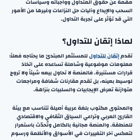
مهمة عن حقوق المتداول وواجباته وسياسات
السحب والإيداع وآليات حل النزاعات وغيرها من الأمور
التي قد تؤثر على تجربة التداول.
لماذا إتقان للتداول؟
تقدم
إتقان للتداول
للمستثمر المبتدئ ما يحتاجه فعلاً:
معلومات موضوعية وشاملة تساعده على اتخاذ
قرارات مستنيرة. فالمنصة لا تحاول بيعه شيئاً ولا تروج
لوسيط بعينه، بل تقدم مقارنات شفافة ومراجعات
متوازنة تعرض الإيجابيات والسلبيات بنزاهة.
والمحتوى مكتوب بلغة عربية أصيلة تتناسب مع بيئة
القارئ العربي وتراعي السياق الثقافي والاقتصادي
للمنطقة. والمنصة مجانية بالكامل وتُحدّث باستمرار
لتعكس آخر التغييرات في الأسواق والأنظمة ورسوم