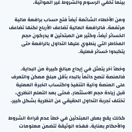
بينما تخفي الرسوم والشروط غير المواتية.
ومن الأخطاء الشائعة أيضاً فتح حساب برافعة مالية
مرتفعة. فالرافعة المالية تضاعف الأرباح لكنها تضاعف
الخسائر أيضاً، وكثير من المبتدئين لا يدركون حجم
المخاطر التي ينطوي عليها التداول بالرافعة حتى
يتكبدوا خسائر فعلية.
وخطأ آخر يتمثل في إيداع مبالغ كبيرة من البداية.
فالمنصة تنصح دائماً بالبدء بأقل مبلغ ممكن والتعرف
على المنصة وآلية التنفيذ واكتساب الخبرة العملية
قبل زيادة حجم الاستثمار. فحتى بعد التعلم النظري،
تختلف تجربة التداول الحقيقي عن النظرية بشكل كبير.
كذلك يقع بعض المبتدئين في خطأ عدم قراءة الشروط
والأحكام بعناية. فهذه الوثيقة تتضمن معلومات