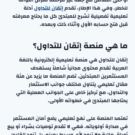
للخطر. وفي هذا الإطار، تقدم
إتقان للتداول
أدلة
تعليمية تفصيلية تشرح للمبتدئ كل ما يحتاج معرفته
قبل فتح حسابه الأول وأثناء ذلك وبعده.
ما هي منصة إتقان للتداول؟
إتقان للتداول هي منصة تعليمية إلكترونية باللغة
العربية تقدم محتوى مجانياً شاملاً يستهدف
المستثمرين المبتدئين. تضم المنصة ما يزيد عن مئة
مقال تعليمي يتناول مختلف جوانب الاستثمار
والتداول، مع تركيز خاص على الجوانب العملية التي
يحتاجها المبتدئ في خطواته الأولى.
تعتمد المنصة على نهج تعليمي يضع أمان المستثمر
في صدارة أولوياته. فهي لا تقدم توصيات بشراء أو بيع
أوراق مالية ولا تروج لأي وسيط بعينه، بل تزود القارئ