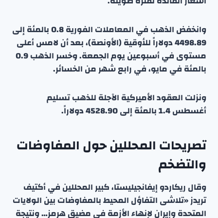
أسعار الفائدة لفترة طويلة.
وانخفض الذهب في المعاملات الفورية 0.8 بالمئة إلى
4498.89 دولاراً للأوقية (الأونصة)، بعد أن لامس أعلى
مستوى في أسبوعين يوم الجمعة. وخسر الذهب 0.9
بالمئة في مايو، في رابع شهر من الخسائر.
ونزلت العقود الأميركية الآجلة للذهب تسليم
أغسطس 1.4 بالمئة إلى 4528.90 دولاراً.
تصريحات المحللين حول المفاوضات
والتضخم
وقال ريكاردو إيفانجيليستا، كبير المحللين في أكتيف
تريدز «تلاشى التفاؤل المحيط بالمفاوضات بين الولايات
المتحدة وإيران لإنهاء الأزمة في مضيق هرمز… ونتيجة