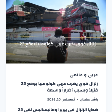
عربي و عالمي
زلزال قوي يضرب غربي كولومبيا يوقع 22
قتيلاً ويسبب أضراراً واسعة
راشد سلطان
أغسطس 10, 2026
ضحايا الزلزال في بيريرا ومانيساليس لقي 22