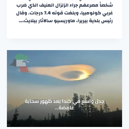
شخصاً مصرعهم جراء الزلزال العنيف الذي ضرب
غربي كولومبيا، وبلغت قوته 7.4 درجات. وقال
رئيس بلدية بيريرا، ماوريسيو سالاثار بيلايث،…