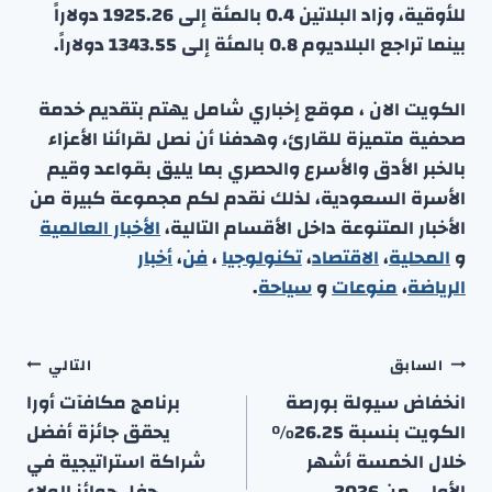
للأوقية، وزاد البلاتين 0.4 بالمئة إلى 1925.26 دولاراً
بينما تراجع البلاديوم 0.8 بالمئة إلى 1343.55 دولاراً.
الكويت الان ، موقع إخباري شامل يهتم بتقديم خدمة
صحفية متميزة للقارئ، وهدفنا أن نصل لقرائنا الأعزاء
بالخبر الأدق والأسرع والحصري بما يليق بقواعد وقيم
الأسرة السعودية، لذلك نقدم لكم مجموعة كبيرة من
الأخبار المتنوعة داخل الأقسام التالية،
الأخبار العالمية
و
المحلية
،
الاقتصاد
،
تكنولوجيا
،
فن
،
أخبار
الرياضة
،
منوعا
ت
و
سياحة
.
تصفّح
السابق
التالي
المقالات
انخفاض سيولة بورصة
برنامج مكافآت أورا
الكويت بنسبة 26.25%
يحقق جائزة أفضل
خلال الخمسة أشهر
شراكة استراتيجية في
الأولى من 2026
حفل جوائز الولاء