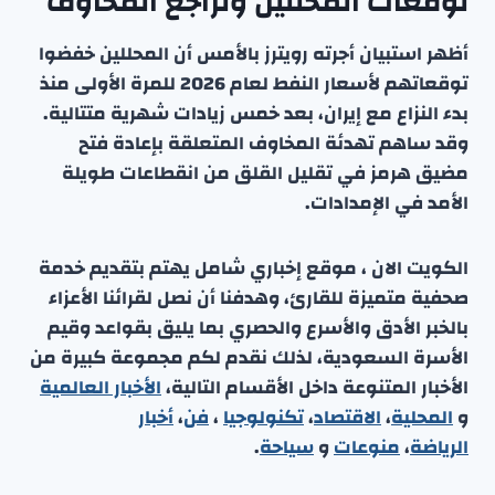
توقعات المحللين وتراجع المخاوف
أظهر استبيان أجرته رويترز بالأمس أن المحللين خفضوا
توقعاتهم لأسعار النفط لعام 2026 للمرة الأولى منذ
بدء النزاع مع إيران، بعد خمس زيادات شهرية متتالية.
وقد ساهم تهدئة المخاوف المتعلقة بإعادة فتح
مضيق هرمز في تقليل القلق من انقطاعات طويلة
الأمد في الإمدادات.
الكويت الان ، موقع إخباري شامل يهتم بتقديم خدمة
صحفية متميزة للقارئ، وهدفنا أن نصل لقرائنا الأعزاء
بالخبر الأدق والأسرع والحصري بما يليق بقواعد وقيم
الأسرة السعودية، لذلك نقدم لكم مجموعة كبيرة من
الأخبار المتنوعة داخل الأقسام التالية،
الأخبار العالمية
و
المحلية
،
الاقتصاد
،
تكنولوجيا
،
فن
،
أخبار
الرياضة
،
منوعا
ت
و
سياحة
.