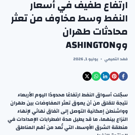
ارتفاع طفيف في أسعار
النفط وسط مخاوف من تعثر
محادثات طهران
ووASHINGTON
فهد التميمي
يوليو 1, 2026
سجّلت أسواق النفط ارتفاعًا محدودًا اليوم الأربعاء
نتيجة للقلق من أن يعوق تعثر المفاوضات بين طهران
وواشنطن إمكانية التوصل إلى اتفاق نهائي لإنهاء
النزاع بينهما، ما قد يطيل مدة اضطرابات الإمدادات في
منطقة الشرق الأوسط، التي تُعد من أهم المناطق