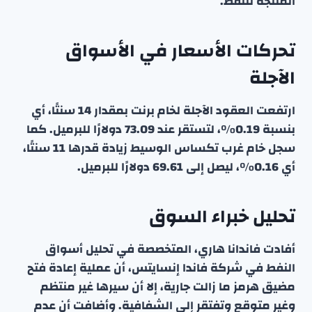
المنتجة للنفط.
تحركات الأسعار في الأسواق
الآجلة
ارتفعت العقود الآجلة لخام برنت بمقدار 14 سنتًا، أي
بنسبة 0.19%، لتستقر عند 73.09 دولارًا للبرميل. كما
سجل خام غرب تكساس الوسيط زيادة قدرها 11 سنتًا،
أي 0.16%، ليصل إلى 69.61 دولارًا للبرميل.
تحليل خبراء السوق
أفادت فاندانا هاري، المتخصصة في تحليل أسواق
النفط في شركة فاندا إنسايتس، أن عملية إعادة فتح
مضيق هرمز ما زالت جارية، إلا أن سيرها غير منتظم
وغير متوقع وتفتقر إلى الشفافية. وأضافت أن عدم