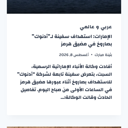
عربي و عالمي
الإمارات: استهداف سفينة لـ”أدنوك”
بصاروخ في مضيق هرمز
بثينة مبارك
أغسطس 8, 2026
أفادت وكالة الأنباء الإماراتية الرسمية،
السبت، بتعرض سفينة تابعة لشركة “أدنوك”
للاستهداف بصاروخ أثناء عبورها مضيق هرمز
في الساعات الأولى من صباح اليوم. تفاصيل
الحادث وقالت الوكالة:…