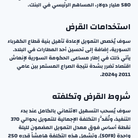
580 مليار دولار، المساهم الرئيسي في البنك.
استخدامات القرض
سوف يُخصص التمويل لإعادة تأهيل بنية قطاع الكهرباء
السورية، إضافة إلى تحسين أحد المطارات في البلاد.
يأتي ذلك في إطار مساعى الحكومة السورية لإنعاش
اقتصاد تضرر بشدة نتيجة الصراع المستمر بين عامي
2011 و2024.
شروط القرض وتكلفته
سوف يُسحب التسهيل الائتماني بالكامل عند بدء
التنفيذ، وتُقدَّر التكلفة الإجمالية للتمويل بحوالي 370
نقطة أساس فوق معدل التمويل المضمون لليلة
واحدة (SOFR). وتشمل هذه التكلفة هامشاً قدره 250