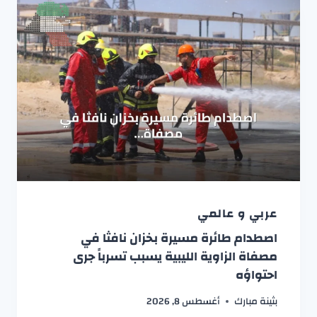
عربي و عالمي
اصطدام طائرة مسيرة بخزان نافثا في
مصفاة الزاوية الليبية يسبب تسرباً جرى
احتواؤه
بثينة مبارك
أغسطس 8, 2026