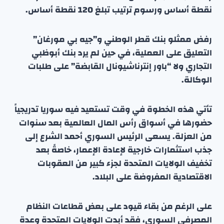
نقطة أساس ورسوم ترتيب تبلغ 120 نقطة أساس.
رفض ممثلو بنك قطر الوطني و”جيه بي مورغان”
التعليق على العملية، في حين لم يرد بنك أبوظبي
التجاري ولا “باور إنترناشيونال القابضة” على طلبات
الوكالة.
تأتي هذه الخطوة في وقت تستعيد فيه سوريا تدريجياً
حضورها في أسواق رأس المال العالمية بعد سنوات
من العزلة. يسعى الرئيس السوري أحمد الشرع إلى
جذب استثمارات خارجية لإعادة الإعمار، خاصةً بعد
تخفيف الولايات المتحدة لجزء كبير من العقوبات
الاقتصادية المفروضة على البلاد.
على الرغم من بقاء قيود على بعض قطاعات النظام
المصرفي السوري، فقد أبدت الولايات المتحدة وعدة