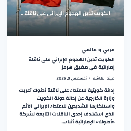
عربي و عالمي
الكويت تدين الهجوم الإيراني على ناقلة
إماراتية في مضيق هرمز
صيته الهاشم
أغسطس 9, 2026
إدانة كويتية للاعتداء على ناقلة أدنوك أعربت
وزارة الخارجية عن إدانة دولة الكويت
واستنكارها الشديدين للاعتداء الإيراني الآثم
الذي استهدف إحدى الناقلات التابعة لشركة
«أدنوك» الإماراتية أثناء…