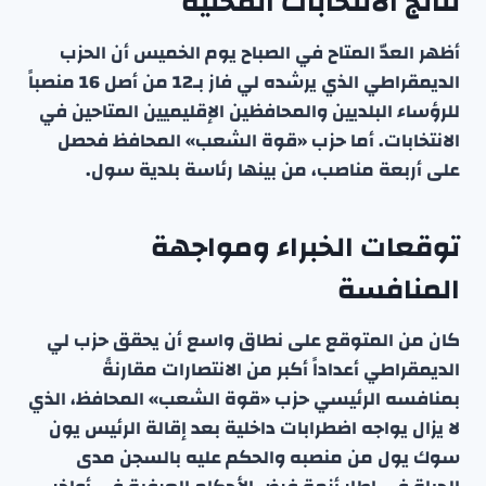
نتائج الانتخابات المحلية
أظهر العدّ المتاح في الصباح يوم الخميس أن الحزب
الديمقراطي الذي يرشده لي فاز بـ12 من أصل 16 منصباً
للرؤساء البلديين والمحافظين الإقليميين المتاحين في
الانتخابات. أما حزب «قوة الشعب» المحافظ فحصل
على أربعة مناصب، من بينها رئاسة بلدية سول.
توقعات الخبراء ومواجهة
المنافسة
كان من المتوقع على نطاق واسع أن يحقق حزب لي
الديمقراطي أعداداً أكبر من الانتصارات مقارنةً
بمنافسه الرئيسي حزب «قوة الشعب» المحافظ، الذي
لا يزال يواجه اضطرابات داخلية بعد إقالة الرئيس يون
سوك يول من منصبه والحكم عليه بالسجن مدى