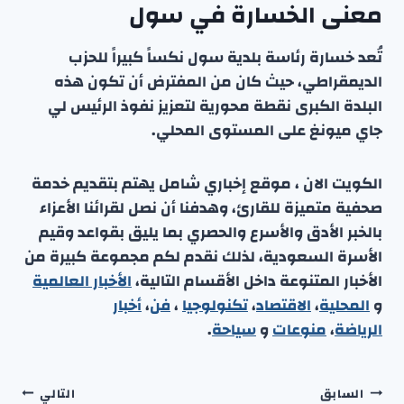
معنى الخسارة في سول
تُعد خسارة رئاسة بلدية سول نكساً كبيراً للحزب
الديمقراطي، حيث كان من المفترض أن تكون هذه
البلدة الكبرى نقطة محورية لتعزيز نفوذ الرئيس لي
جاي ميونغ على المستوى المحلي.
الكويت الان ، موقع إخباري شامل يهتم بتقديم خدمة
صحفية متميزة للقارئ، وهدفنا أن نصل لقرائنا الأعزاء
بالخبر الأدق والأسرع والحصري بما يليق بقواعد وقيم
الأسرة السعودية، لذلك نقدم لكم مجموعة كبيرة من
الأخبار المتنوعة داخل الأقسام التالية،
الأخبار العالمية
و
المحلية
،
الاقتصاد
،
تكنولوجيا
،
فن
،
أخبار
الرياضة
،
منوعا
ت
و
سياحة
.
تصفّح
السابق
التالي