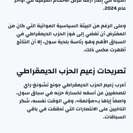
الحياة في إطار أزمة فرض الأحكام العرفية في أواخر
عام 2024.
وعلى الرغم من البيئة السياسية المواتية التي كان من
المفترض أن تفضي إلى فوز الحزب الديمقراطي في
السباق الأهم وهو رئاسة بلدية سول، إلا أن النتائج
أظهرت عكس ذلك.
تصريحات زعيم الحزب الديمقراطي
أعرب زعيم الحزب الديمقراطي جونج تشونغ-راي
للصحفيين عن أسفه لخسارة حزبه في سباق سول،
واصفاً إياها بـ«مؤلمة». وفي الوقت نفسه، شكر
الناخبين على الانتصارات التي تحققت في باقي
السباقات.