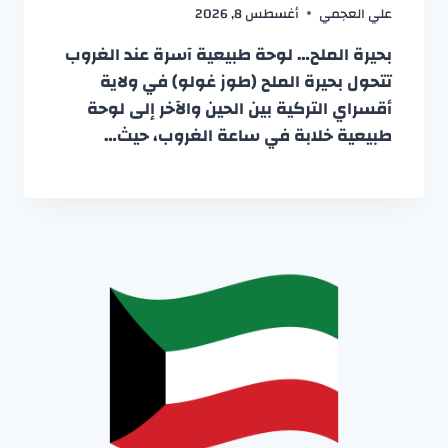
علي العجمي
أغسطس 8, 2026
بحيرة الملح… لوحة طبيعية آسرة عند الغروب
تتحول بحيرة الملح (طوز غولو) في ولاية
أقسراي التركية بين الحين والآخر إلى لوحة
طبيعية خلابة في ساعة الغروب، حيث…