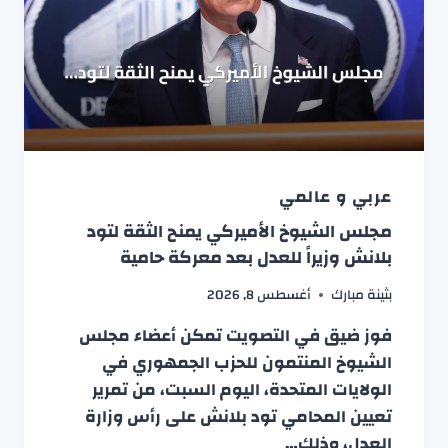
عربي و عالمي
مجلس الشيوخ الأميركي يمنح الثقة لتود
بلانش وزيراً للعدل بعد معركة حامية
بثينة مبارك
أغسطس 8, 2026
فوز ضيق في التصويت تمكن أعضاء مجلس
الشيوخ المنتمون للحزب الجمهوري في
الولايات المتحدة، اليوم السبت، من تمرير
تعيين المحامي تود بلانش على رأس وزارة
العدل، وذلك…