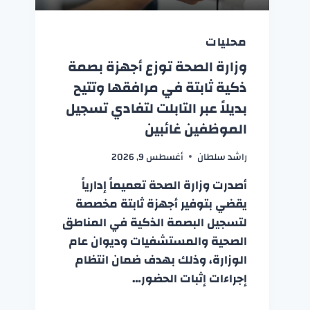
محليات
وزارة الصحة توزع أجهزة بصمة
ذكية ثابتة في مرافقها وتتيح
بديلاً عبر التابلت لتفادي تسجيل
الموظفين غائبين
راشد سلطان
أغسطس 9, 2026
أصدرت وزارة الصحة تعميماً إدارياً
يقضي بتوفير أجهزة ثابتة مخصصة
لتسجيل البصمة الذكية في المناطق
الصحية والمستشفيات وديوان عام
الوزارة، وذلك بهدف ضمان انتظام
إجراءات إثبات الحضور…