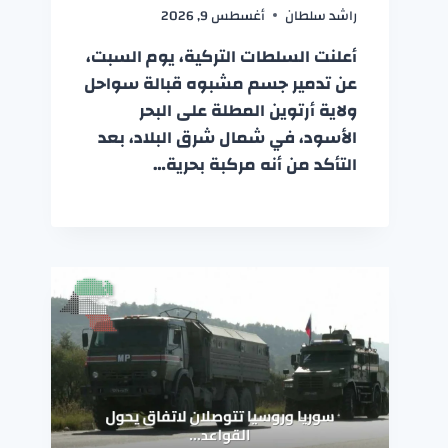
راشد سلطان
أغسطس 9, 2026
أعلنت السلطات التركية، يوم السبت،
عن تدمير جسم مشبوه قبالة سواحل
ولاية أرتوين المطلة على البحر
الأسود، في شمال شرق البلاد، بعد
التأكد من أنه مركبة بحرية…