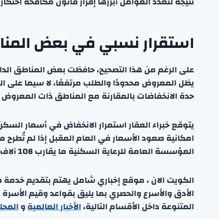
نتيجة لتعدد العوامل أبرزها إقرار قانون مكافحة احتكار
استقرار نسبي في بعض المناط
على الرغم من هذا التصحيح، حافظت بعض المناطق الدا
يظل المعروض محدودًا والطلب مرتفعًا، لا سيما على ا
حدة الانخفاضات بالمقارنة مع المناطق ذات المعروض 
يتوقع خبراء العقار استمرار الانخفاض في أسعار السكن خ
امكانية صعود الأسعار في العام المقبل إذا لم تُطر
المؤسسة العامة للرعاية السكنية ما يقارب 108 آلاف طلب سكني.
الكويت الان ، موقع إخباري شامل يهتم بتقديم خدمة صحفي
الأدق والأسرع والحصري بما يليق بقواعد وقيم الأسرة
المتنوعة داخل الأقسام التالية،
الأخبار العالمية
و
المحل