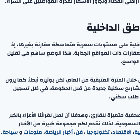
 أراضي الفضاء وتجاوز الأسعار لقدرة المواطنين على الشراء.
ق الداخلية
خلية على مستويات سعرية متماسكة مقارنة بغيرها، إذ
لعقارات ذات المواقع الجذابة. هذا الوضع ساهم في تقليل
الواسع.
لال الفترة المتبقية من العام، لكن بوتيرة أبطأ. كما يرون
ح مشاريع سكنية جديدة من قبل الحكومة، في ظل تسجيل
ة متميزة للقارئ، وهدفنا أن نصل لقرائنا الأعزاء بالخبر
 السعودية، لذلك نقدم لكم مجموعة كبيرة من الأخبار
ية
،
الاقتصاد
،
تكنولوجيا
،
فن
،
أخبار الرياضة
،
منوعا
ت
و
سياحة
.