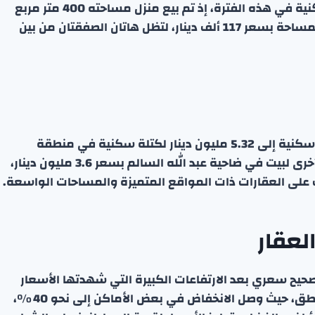
سجلت منطقة الوفرة السكنية أدنى قيمة لصفقة سكنية في هذه الفترة، إذ تم بيع منزل مساحته 400 متر مربع
مقابل 115 ألف دينار. وتبع ذلك صفقة مماثلة لنفس المساحة بسعر 117 ألف دينار، لتظل هاتان الصفقتان من بين
على صعيد القيم المرتفعة، ارتفعت قيمة أعلى صفقة سكنية إلى 5.32 مليون دينار لكتلة سكنية في منطقة
السرة، بمساحة 6,657.5 متر مربع. كما سُجلت صفقة أخرى لبيت في ضاحية عبد الله السالم بسعر 3.6 مليون دينار،
 على العقارات ذات المواقع المتميزة والمساحات الواسعة.
لعقار
في مرحلة تصحيح سعري بعد الارتفاعات الكبيرة التي شهدتها الأسعار
في الفترات السابقة. تفاوتت نسب الانخفاض بين المناطق، حيث وصل الانخفاض في بعض الأماكن إلى نحو 40 %،