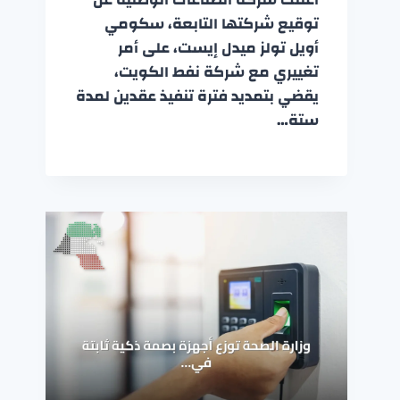
توقيع شركتها التابعة، سكومي
أويل تولز ميدل إيست، على أمر
تغييري مع شركة نفط الكويت،
يقضي بتمديد فترة تنفيذ عقدين لمدة
ستة…