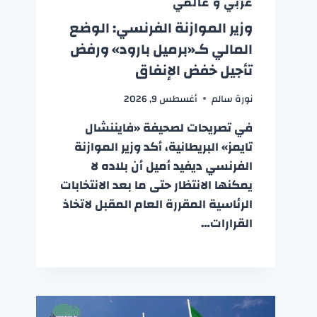
عربي و عالمي
وزير الموازنة الفرنسي: الوضع
المالي كـ«برميل بارود» ورفض
تأجيل خفض الإنفاق
نورة سالم
أغسطس 9, 2026
في تصريحات لصحيفة «فايننشال
تايمز» البريطانية، أكد وزير الموازنة
الفرنسي ديفيد أميل أن بلاده لا
يمكنها الانتظار حتى ما بعد الانتخابات
الرئاسية المقررة العام المقبل لاتخاذ
القرارات…