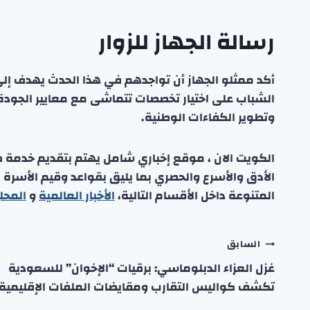
رسالة الجهاز للزوار
أكد ممثلو الجهاز أن تواجدهم في هذا الحدث يهدف إل
الشباب على اختيار تخصصات تتماشى مع معايير الجودة
وتطوير الكفاءات الوطنية.
الكويت الان ، موقع إخباري شامل يهتم بتقديم خدمة صحفي
الأدق والأسرع والحصري بما يليق بقواعد وقيم الأسرة
المتنوعة داخل الأقسام التالية،
الأخبار العالمية
و
المحل
تصفّح
السابق
غزل العزاء الدبلوماسي: برقيات “الإخوان” للسعودية
المقالات
تكشف كواليس التقارب ومقايضات الملفات الإقليمية