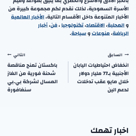
بالخبر الأدق والأسرع والحصري بما يليق بقواعد وقيم
الأسرة السعودية، لذلك نقدم لكم مجموعة كبيرة من
الأخبار المتنوعة داخل الأقسام التالية،
الأخبار العالمية
و
المحلية
،
الاقتصاد
،
تكنولوجيا
،
فن
،
أخبار
الرياضة
،
منوعا
ت
و
سياحة
.
تصفّح
السابق
التالي
المقالات
انخفاض احتياطيات اليابان
باكستان تمنح مناقصة
الأجنبية بـ77 مليار دولار
شحنة فورية من الغاز
خلال مايو عقب تدخلات
المسال لشركة بي.بي
لدعم الين
سنغافورة
اخبار تهمك