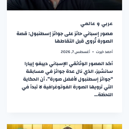
عربي و عالمي
مصور إسباني حائز على جوائز إسطنبول: قصة
الصورة تُروى قبل التقاطها
أحمد خيرت
أغسطس 7, 2026
أكد المصور الوثائقي الإسباني دييغو إيبارا
سانشيز، الذي نال عدة جوائز في مسابقة
“جوائز إسطنبول لأفضل صورة”، أن الحكاية
التي ترويها الصورة الفوتوغرافية لا تبدأ في
اللحظة…