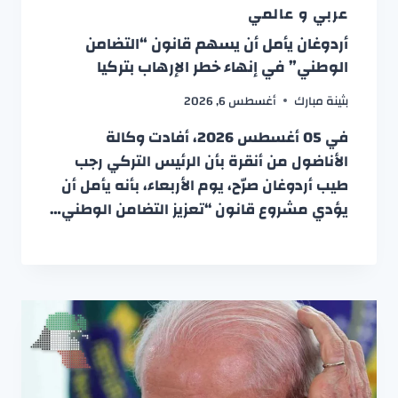
عربي و عالمي
أردوغان يأمل أن يسهم قانون “التضامن
الوطني” في إنهاء خطر الإرهاب بتركيا
بثينة مبارك
أغسطس 6, 2026
في 05 أغسطس 2026، أفادت وكالة
الأناضول من أنقرة بأن الرئيس التركي رجب
طيب أردوغان صرّح، يوم الأربعاء، بأنه يأمل أن
يؤدي مشروع قانون “تعزيز التضامن الوطني…