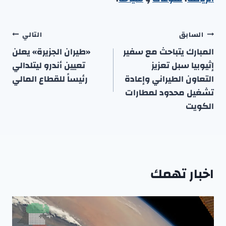
تصفّح
السابق
التالي
المقالات
المبارك يتباحث مع سفير
«طيران الجزيرة» يعلن
إثيوبيا سبل تعزيز
تعيين أندرو ليتلدالي
التعاون الطيراني وإعادة
رئيساً للقطاع المالي
تشغيل محدود لمطارات
الكويت
اخبار تهمك