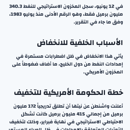
في 12 يونيو، سجل المخزون الاستراتيجي للنفط 340.3
مليون برميل فقط، وهو الرقم الأدنى منذ يوليو 1983،
وفق ما جاء في التقرير.
الأسباب الخلفية للانخفاض
يأتي هذا الانخفاض في ظل اضطرابات مستمرة في
إمدادات النفط من دول الخليج، ما أضاف ضغوطاً على
المخزون الأمريكي.
خطة الحكومة الأمريكية للتخفيف
أعلنت واشنطن عن نيتها أن تطلق تدريجياً 172 مليون
برميل من إجمالي 415 مليون برميل كانت تشكل
الاحتياطي الاستراتيجي في نهاية فبراير، وذلك لتخفيف
التوترات المتعلقة بالإمدادات في ظل الصراع المستمر