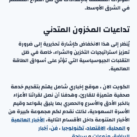
في الشرق الأوسط.
تداعيات المخزون المتدني
يُنظر إلى هذا الانخفاض كإشارة تحذيرية إلى ضرورة
تعزيز استراتيجيات التخزين والشراء، خاصة في ظل
التقلبات الجيوسياسية التي تؤثر على أسواق الطاقة
العالمية.
الكويت الان ، موقع إخباري شامل يهتم بتقديم خدمة
صحفية متميزة للقارئ، وهدفنا أن نصل لقرائنا الأعزاء
بالخبر الأدق والأسرع والحصري بما يليق بقواعد وقيم
الأسرة السعودية، لذلك نقدم لكم مجموعة كبيرة من
الأخبار المتنوعة داخل الأقسام التالية،
الأخبار العالمية
و
المحلية
،
الاقتصاد
،
تكنولوجيا
،
فن
،
أخبار
الرياضة
،
منوعا
ت
و
سياحة
.