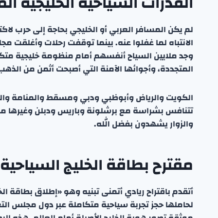
القدرات السياحية الخليجية الم
الانتباه لما غفلوا عنه. بينما توقفت رحلات وأغلقت م
وجد ملايين السياح أنفسهم أمام منظومة خليجية متكام
المتجددة، وأجوائها الآمنة التي أصبحت أثمن من الذهب
الكويت والرياض وأبوظبي ودبي ومسقط والمنامة والدو
تتنافس بشراسة مع برشلونة وباريس ودبلن وغيرها من ا
والزوار يشهدون بفضل الله.
مقترح بطاقة الخليج السياحية 
أتقدم باقتراح ريادي أتمنى تبنيه وهو «إطلاق بطاقة ا
لحاملها حجز تجربة سياحية متكاملة عبر دول مجلس الت
موثقة تصور هوية الخليج الأصيلة أمام العالم. هذه ال