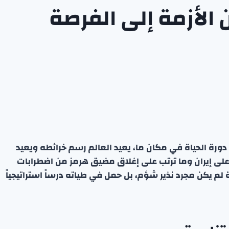
 الأزمة إلى الفرصة
رة الحياة في مكان ما، يعيد العالم رسم خرائطه ويعيد
 على إيران وما ترتب على إغلاق مضيق هرمز من اضطرابات
 لم يكن مجرد نذير شؤم، بل حمل في طياته درساً استراتيجياً