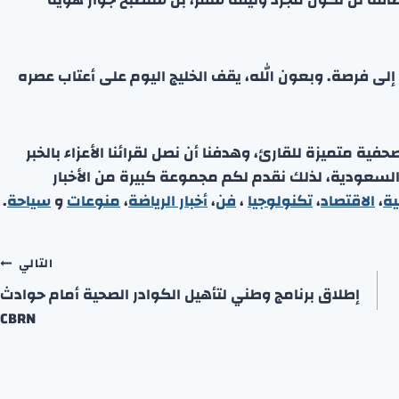
لى فرصة. وبعون الله، يقف الخليج اليوم على أعتاب عصره
ة متميزة للقارئ، وهدفنا أن نصل لقرائنا الأعزاء بالخبر
 السعودية، لذلك نقدم لكم مجموعة كبيرة من الأخبار
ية
،
الاقتصاد
،
تكنولوجيا
،
فن
،
أخبار الرياضة
،
منوعا
ت
و
سياحة
.
التالي
إطلاق برنامج وطني لتأهيل الكوادر الصحية أمام حوادث
CBRN