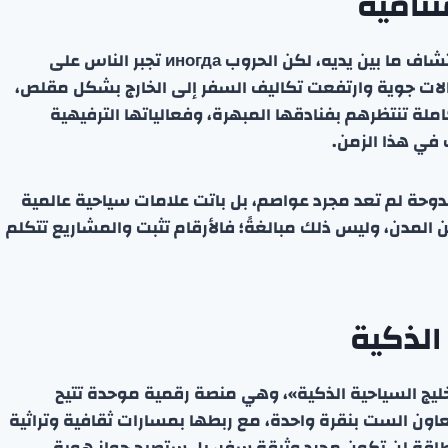
تنامية
لم يكن المسافر العربي أو الخليجي بحاجة إلى حرب لاكتشاف ما بين يديه، لكن الحروب иногда تجبر الناس على
جالات جوية وارتفعت تكاليف السفر إلى الخارج بشكل مقلص،
لة تنتظرهم بفنادقها المبهرة، وفعالياتها الترفيهية
 في هذا الزمن.
حة لم تعد مجرد عواصم، بل باتت علامات سياحية عالمية
لمدن، وليس ذلك مبالغةً؛ فالأرقام تثبت والمشاريع تتكلم
الذكية
لخليج السياحية الذكية»، وهي منصة رقمية موحدة تتيح
عاون الست بنقرة واحدة، مع ربطها بمسارات ثقافية وتراثية
بطاقة لن تكون مجرد وثيقة سفر، بل ستصبح جواز هوية