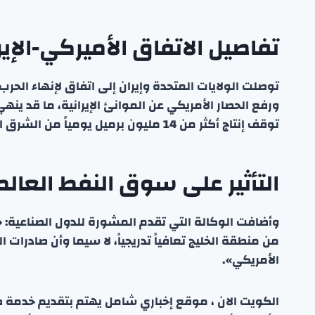
تفاصيل الاتفاق الأميركي-الإير
توصلت الولايات المتحدة وإيران إلى اتفاق لإنهاء الح
ورفع الحصار الأمريكي عن الموانئ الإيرانية، ما قد ينه
توقف إنتاج أكثر من 14 مليون برميل يومياً من الشرق الأوسط.
التأثير على سوق النفط العالم
وأضافت الوكالة التي تقدم المشورة للدول الصناعية: «إ
من منطقة الخليج تعافياً تدريجياً، لا سيما وأن صادرات 
الأمريكي».
الكويت الان ، موقع إخباري شامل يهتم بتقديم خدمة صحفي