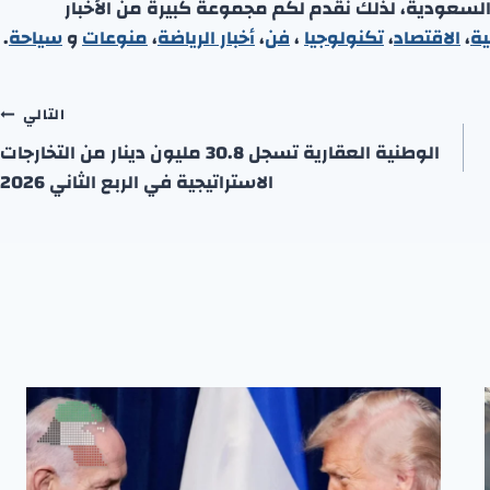
 السعودية، لذلك نقدم لكم مجموعة كبيرة من الأخبار
ية
،
الاقتصاد
،
تكنولوجيا
،
فن
،
أخبار الرياضة
،
منوعا
ت
و
سياحة
.
التالي
الوطنية العقارية تسجل 30.8 مليون دينار من التخارجات
الاستراتيجية في الربع الثاني 2026