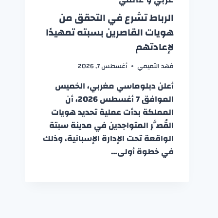
الرباط تشرع في التحقق من
هويات القاصرين بسبته تمهيدًا
لإعادتهم
فهد التميمي
أغسطس 7, 2026
أعلن دبلوماسي مغربي، الخميس
الموافق 7 أغسطس 2026، أن
المملكة بدأت عملية تحديد هويات
القُصَّر المتواجدين في مدينة سبتة
الواقعة تحت الإدارة الإسبانية، وذلك
في خطوة أولى…