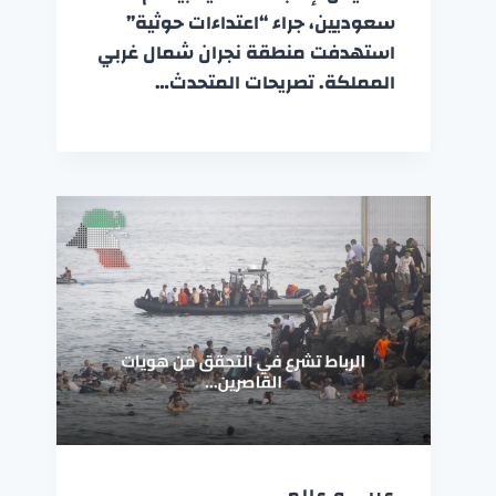
سعوديين، جراء “اعتداءات حوثية”
استهدفت منطقة نجران شمال غربي
المملكة. تصريحات المتحدث…
عربي و عالمي