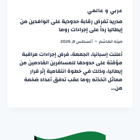
عربي و عالمي
مدريد تفرض رقابة حدودية على الوافدين من
إيطاليا رداً على إجراءات روما
صيته الهاشم
أغسطس 8, 2026
أعلنت إسبانيا، الجمعة، فرض إجراءات مراقبة
مؤقتة على حدودها للمسافرين القادمين من
إيطاليا، وذلك في خطوة انتقامية إثر قرار
مماثل اتخذته روما عقب تدفق أعداد ضخمة
من…