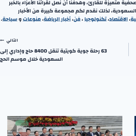
ة متميزة للقارئ، وهدفنا أن نصل لقرائنا الأعزاء بالخبر
 السعودية، لذلك نقدم لكم مجموعة كبيرة من الأخبار
ية
،
الاقتصاد
،
تكنولوجيا
،
فن
،
أخبار الرياضة
،
منوعا
ت
و
سياحة
.
التالي
63 رحلة جوية كويتية تنقل 8400 حاج وإداري إلى
السعودية خلال موسم الحج