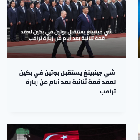
شي جينبينغ يستقبل بوتين في بكين
لعقد قمة ثنائية بعد أيام من زيارة
ترامب