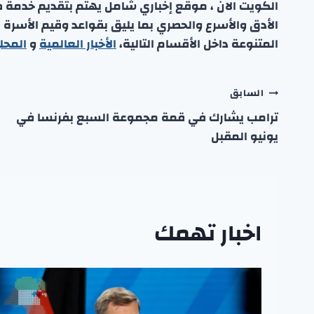
الكويت الان ، موقع إخباري شامل يهتم بتقديم خدمة صحفي
الأدق والأسرع والحصري بما يليق بقواعد وقيم الأسرة
المتنوعة داخل الأقسام التالية،
الأخبار العالمية
و
المحل
تصفّح
السابق
ترامب يشارك في قمة مجموعة السبع بفرنسا في
المقالات
يونيو المقبل
اخبار تهمك