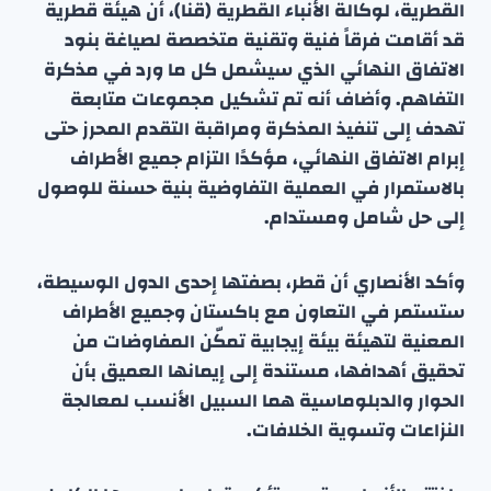
القطرية، لوكالة الأنباء القطرية (قنا)، أن هيئة قطرية
قد أقامت فرقاً فنية وتقنية متخصصة لصياغة بنود
الاتفاق النهائي الذي سيشمل كل ما ورد في مذكرة
التفاهم. وأضاف أنه تم تشكيل مجموعات متابعة
تهدف إلى تنفيذ المذكرة ومراقبة التقدم المحرز حتى
إبرام الاتفاق النهائي، مؤكدًا التزام جميع الأطراف
بالاستمرار في العملية التفاوضية بنية حسنة للوصول
إلى حل شامل ومستدام.
وأكد الأنصاري أن قطر، بصفتها إحدى الدول الوسيطة،
ستستمر في التعاون مع باكستان وجميع الأطراف
المعنية لتهيئة بيئة إيجابية تمكّن المفاوضات من
تحقيق أهدافها، مستندة إلى إيمانها العميق بأن
الحوار والدبلوماسية هما السبيل الأنسب لمعالجة
النزاعات وتسوية الخلافات.