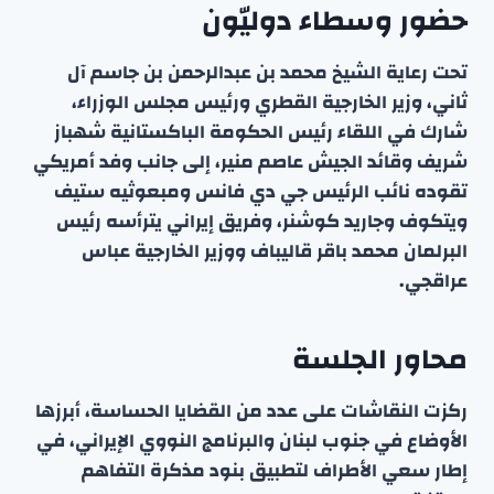
حضور وسطاء دوليّون
تحت رعاية الشيخ محمد بن عبدالرحمن بن جاسم آل
ثاني، وزير الخارجية القطري ورئيس مجلس الوزراء،
شارك في اللقاء رئيس الحكومة الباكستانية شهباز
شريف وقائد الجيش عاصم منير، إلى جانب وفد أمريكي
تقوده نائب الرئيس جي دي فانس ومبعوثيه ستيف
ويتكوف وجاريد كوشنر، وفريق إيراني يترأسه رئيس
البرلمان محمد باقر قاليباف ووزير الخارجية عباس
عراقجي.
محاور الجلسة
ركزت النقاشات على عدد من القضايا الحساسة، أبرزها
الأوضاع في جنوب لبنان والبرنامج النووي الإيراني، في
إطار سعي الأطراف لتطبيق بنود مذكرة التفاهم