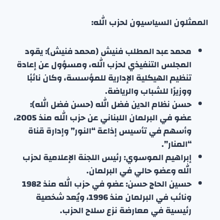
الممثلون السياسيون لحزب الله:
محمد عبد المطلب فنيش (محمد فنيش): يقود
المجلس التنفيذي لحزب الله، ومسؤول عن إعادة
تنظيم الهيكلية الإدارية للمؤسسة، وكان نائبًا
ووزيرًا للشباب والرياضة.
حسن نظام الدين فضل الله (حسن فضل الله):
عضو في البرلمان اللبناني عن حزب الله منذ 2005،
وأسهم في تأسيس إذاعة “النور” وإدارة قناة
“المنار”.
إبراهيم الموسوي: رئيس اللجنة الإعلامية لحزب
الله وعضو حالي في البرلمان.
حسين الحاج حسن: عضو في حزب الله منذ 1982
ونائب في البرلمان منذ 1996، ويُعد شخصية
رئيسية في معارضة نزع سلاح الحزب.