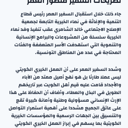
تصريحات السفير منصور العمر
جاء ذلك خلال استقبال السفير العمر رئيس قطاع
التنمية والإغاثة في نماء الخيرية التابعة لجمعية
الإصلاح الاجتماعي خالد الشامري عقب تنفيذ وفد نماء
الخيرية سلسلة من المشروعات والبرامج الإنسانية
والتنموية التي استهدفت الأسر المتعففة والفئات
المحتاجة في عدد من المناطق التونسية.
وشدد السفير العمر على أن العمل الخيري الكويتي
ليس عملا طارئا بل هو نهج أصيل ممتد من الآباء
والأجداد قامت عليه قيم أهل الكويت عبر تاريخهم
الطويل في البذل والعطاء. وأضاف أن الحفاظ على هذا
الإرث الإنساني مسؤولية وطنية وأمانة كبيرة تقع
على عاتق الجميع مشددا على أهمية استمرار التواصل
والتنسيق بين الجهات الرسمية والمؤسسات الخيرية
الكويتية بما يسهم في إبراز العمل الخيري الكويتي