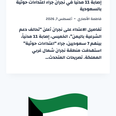
إصابة 11 مدنياً في نجران جراء اعتداءات حوثية
بالسعودية
فاطمة الأنصاري
أغسطس 7, 2026
تفاصيل الاعتداء على نجران أعلن “تحالف دعم
الشرعية باليمن”، الخميس، إصابة 11 مدنياً،
بينهم 7 سعوديين، جراء “اعتداءات حوثية”
استهدفت منطقة نجران شمال غربي
المملكة. تصريحات المتحدث…