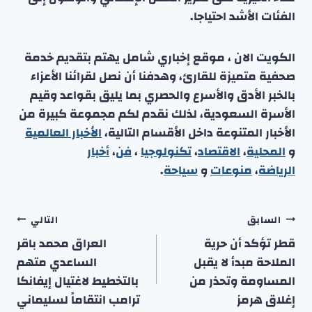
الفئات الأشد احتياجا.
الكويت الان ، موقع إخباري شامل يهتم بتقديم خدمة
صحفية متميزة للقارئ، وهدفنا أن نصل لقرائنا الأعزاء
بالخبر الأدق والأسرع والحصري بما يليق بقواعد وقيم
الأسرة السعودية، لذلك نقدم لكم مجموعة كبيرة من
الأخبار المتنوعة داخل الأقسام التالية،
الأخبار العالمية
و
المحلية
،
الاقتصاد
،
تكنولوجيا
،
فن
،
أخبار
الرياضة
،
منوعا
ت
و
سياحة
.
تصفّح
السابق
التالي
المقالات
قطر تؤكد أن حرية
العراق محمد باقر
الملاحة مبدأ لا يقبل
الساعدي متهم
المساومة وتحذر من
بالتخطيط لاغتيال إيفانكا
إغلاق هرمز
ترامب انتقاماً لسليماني