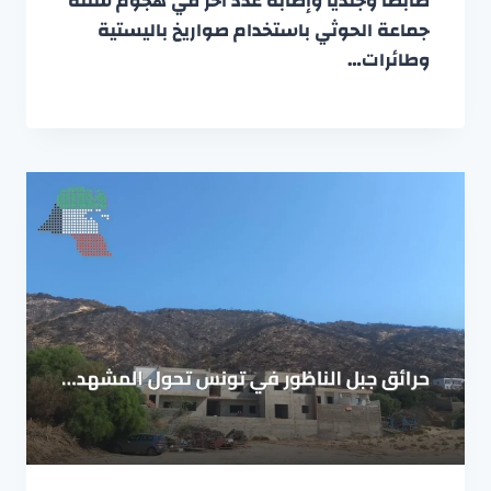
ضابطاً وجندياً وإصابة عدد آخر في هجوم شنته
جماعة الحوثي باستخدام صواريخ باليستية
وطائرات…