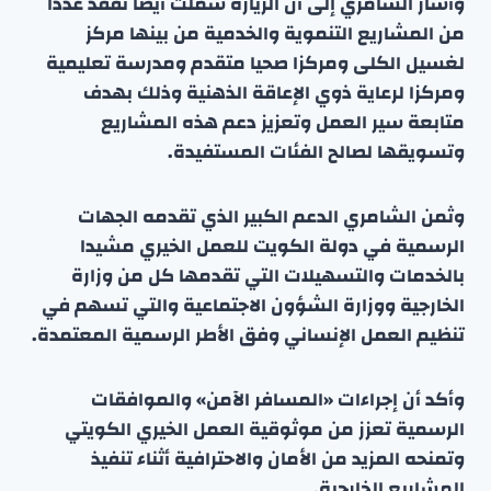
وأشار الشامري إلى أن الزيارة شملت أيضا تفقد عددا
من المشاريع التنموية والخدمية من بينها مركز
لغسيل الكلى ومركزا صحيا متقدم ومدرسة تعليمية
ومركزا لرعاية ذوي الإعاقة الذهنية وذلك بهدف
متابعة سير العمل وتعزيز دعم هذه المشاريع
وتسويقها لصالح الفئات المستفيدة.
وثمن الشامري الدعم الكبير الذي تقدمه الجهات
الرسمية في دولة الكويت للعمل الخيري مشيدا
بالخدمات والتسهيلات التي تقدمها كل من وزارة
الخارجية ووزارة الشؤون الاجتماعية والتي تسهم في
تنظيم العمل الإنساني وفق الأطر الرسمية المعتمدة.
وأكد أن إجراءات «المسافر الآمن» والموافقات
الرسمية تعزز من موثوقية العمل الخيري الكويتي
وتمنحه المزيد من الأمان والاحترافية أثناء تنفيذ
المشاريع الخارجية.