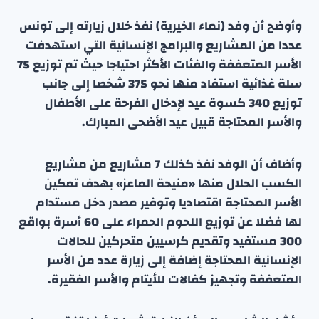
وأوضح أن وفد (نماء الخيرية) نفذ خلال زيارته إلى تونس
عددا من المشاريع والبرامج الإنسانية التي استهدفت
الأسر المتعففة والفئات الأكثر احتياجا حيث تم توزيع 75
سلة غذائية استفاد منها نحو 375 شخصا إلى جانب
توزيع 340 كسوة عيد لإدخال الفرحة على الأطفال
والأسر المحتاجة قبيل عيد الأضحى المبارك.
وأضاف أن الوفد نفذ كذلك 7 مشاريع من مشاريع
الكسب الحلال منها «منيحة الماعز» بهدف تمكين
الأسر المحتاجة اقتصاديا وتوفير مصدر دخل مستدام
لها فضلا عن توزيع اللحوم الحمراء على 60 أسرة بواقع
300 مستفيد وتقديم كرسيين متحركين للحالات
الإنسانية المحتاجة إضافة إلى زيارة عدد من الأسر
المتعففة وتجهيز كفالات للأيتام والأسر الفقيرة.