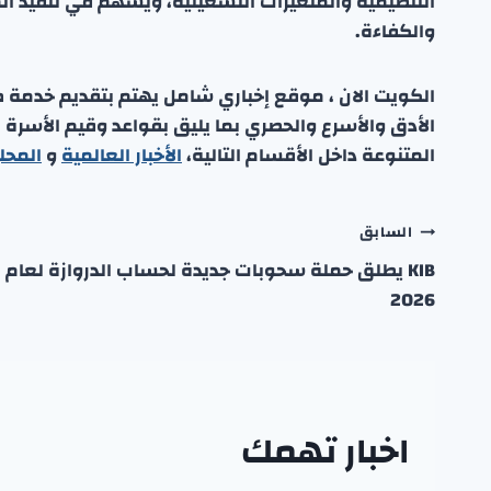
التنظيمية والمتغيرات التشغيلية، ويسهم في تنفيذ ال
والكفاءة.
الكويت الان ، موقع إخباري شامل يهتم بتقديم خدمة صحفي
الأدق والأسرع والحصري بما يليق بقواعد وقيم الأسرة
المتنوعة داخل الأقسام التالية،
الأخبار العالمية
و
المحل
تصفّح
السابق
KIB يطلق حملة سحوبات جديدة لحساب الدروازة لعام
المقالات
2026
اخبار تهمك