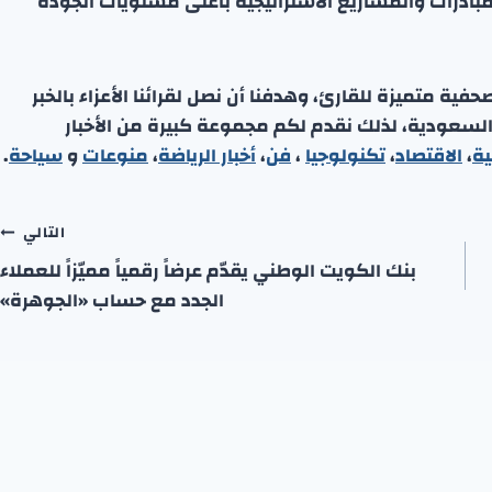
مبادرات والمشاريع الاستراتيجية بأعلى مستويات الجودة
ة متميزة للقارئ، وهدفنا أن نصل لقرائنا الأعزاء بالخبر
 السعودية، لذلك نقدم لكم مجموعة كبيرة من الأخبار
ية
،
الاقتصاد
،
تكنولوجيا
،
فن
،
أخبار الرياضة
،
منوعا
ت
و
سياحة
.
التالي
بنك الكويت الوطني يقدّم عرضاً رقمياً مميّزاً للعملاء
الجدد مع حساب «الجوهرة»