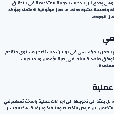
ISO  من قبل شركة SGS العالمية، وهي إحدى أبرز الجهات الدولية المتخصصة في التدقيق
ي أكثر من مئة وخمسة عشرة دولة، ما يعزز موثوقية الاعتماد ويؤكد
جال الجودة.
يمي
ام العمل المؤسسي في بوبيان، حيث يُظهر مستوى متقدم
افق منهجية البنك في إدارة الأعمال والمبادرات
لمعتمدة.
عملية
ة، بل يمتد إلى تحويلها إلى إجراءات عملية راسخة تسهم في
لتكامل بين مراحل التخطيط والتنفيذ والرقابة. هذا المسار