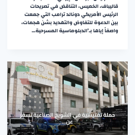
قاليباف، الخميس، التناقض في تصريحات
الرئيس الأمريكي دونالد ترامب التي جمعت
بين الدعوة للتفاوض والتهديد بشن هجمات،
واصفاً إياها بـ’الدبلوماسية المسرحية…