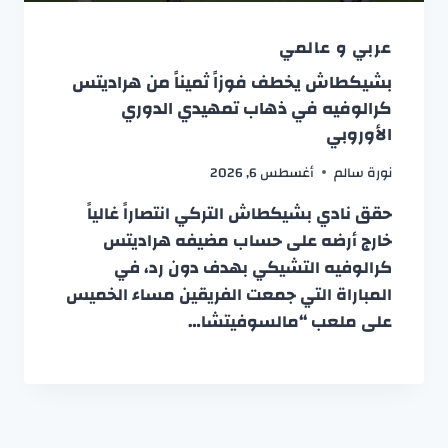
عربي و عالمي
بشيكطاش يخطف فوزاً ثميناً من هراديتس
كرالوفيه في ذهاب تمهيدي الدوري
الأوروبي
نورة سالم
أغسطس 6, 2026
حقق نادي بشيكطاش التركي انتصاراً غالياً
خارج أرضه على حساب مضيفه هراديتس
كرالوفيه التشيكي بهدف دون رد، في
المباراة التي جمعت الفريقين مساء الخميس
على ملعب “مالسوفيتشا…