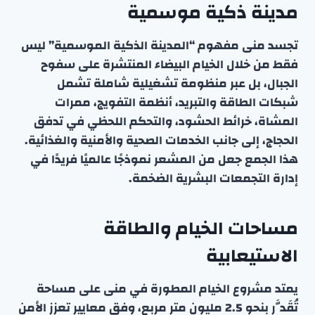
مدينة ذكية موسمية
تجسد منى مفهوم “المدينة الذكية الموسمية” ليس
فقط من خلال الخيام البيضاء المنتشرة على سفوح
الجبال، بل عبر منظومة تشغيلية شاملة تشمل
شبكات الطاقة والتبريد، أنظمة التفويج، ممرات
المشاة، خرائط الحشود، والتحكم اللحظي في تدفق
الحجاج، إلى جانب الخدمات الصحية والأمنية والغذائية.
هذا الجمع جعل من المشعر نموذجًا عالميًا فريدًا في
إدارة التجمعات البشرية الضخمة.
مساحات الخيام والطاقة
الاستيعابية
يمتد مشروع الخيام المطورة في منى على مساحة
تُقَدَّر بنحو 2.5 مليون متر مربع، وفق معايير تعزز الأمن