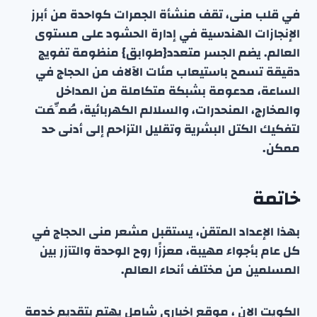
في قلب منى، تقف منشأة الجمرات كواحدة من أبرز
الإنجازات الهندسية في إدارة الحشود على مستوى
العالم. يضم الجسر متعدد{طوابق} منظومة تفويج
دقيقة تسمح باستيعاب مئات الآلاف من الحجاج في
الساعة، مدعومة بشبكة متكاملة من المداخل
والمخارج، المنحدرات، والسلالم الكهربائية، صُمِّمَت
لتفكيك الكتل البشرية وتقليل التزاحم إلى أدنى حد
ممكن.
خاتمة
بهذا الإعداد المتقن، يستقبل مشعر منى الحجاج في
كل عام بأجواء مهيبة، معززًا روح الوحدة والتآزر بين
المسلمين من مختلف أنحاء العالم.
الكويت الان ، موقع إخباري شامل يهتم بتقديم خدمة