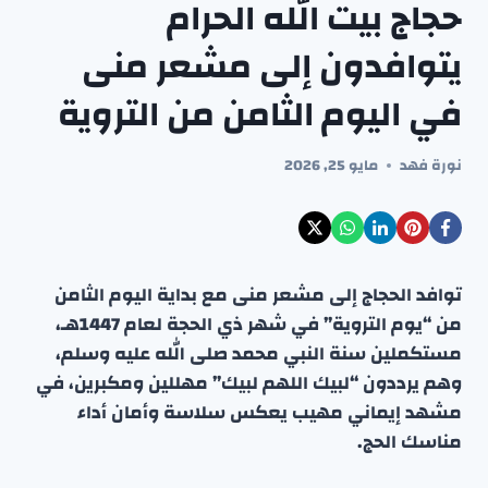
حجاج بيت الله الحرام
يتوافدون إلى مشعر منى
في اليوم الثامن من التروية
نورة فهد
مايو 25, 2026
توافد الحجاج إلى مشعر منى مع بداية اليوم الثامن
من “يوم التروية” في شهر ذي الحجة لعام 1447هـ،
مستكملين سنة النبي محمد صلى الله عليه وسلم،
وهم يرددون “لبيك اللهم لبيك” مهللين ومكبرين، في
مشهد إيماني مهيب يعكس سلاسة وأمان أداء
مناسك الحج.