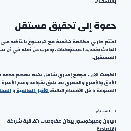
بالنشطاء.
دعوة إلى تحقيق مستقل
اختتم كارني مكالمة هاتفية مع هرتسوغ بالتأكيد ع
الحادث وتحديد المسؤوليات. وأعرب عن أمله في أن ت
المستقبل.
الكويت الان ، موقع إخباري شامل يهتم بتقديم خدمة صحفي
الأدق والأسرع والحصري بما يليق بقواعد وقيم الأسرة
المتنوعة داخل الأقسام التالية،
الأخبار العالمية
و
المحل
تصفّح
السابق
اليابان وميركوسور يبدآن مفاوضات اتفاقية شراكة
المقالات
اقتصادية