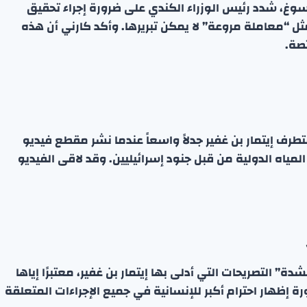
وغ، شدد رئيس الوزراء الكندي على ضرورة إجراء تحقيق
ل “معاملة مروعة” لا يمكن تبريرها. وأكد كارني أن هذه
صة.
متطرف إيتمار بن غفير جدلاً واسعاً عندما نشر مقطع فيديو
اه الدولية من قبل جنود إسرائيليين. وقد لاقى الفيديو
ة” التصريحات التي أدلى بها إيتمار بن غفير، معتبرًا إياها
 إظهار احترام أكبر للإنسانية في جميع الإجراءات المتعلقة