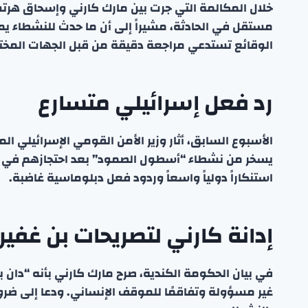
خلال المكالمة التي جرت بين مارك كارني وإسحاق هرتس
مستقل في الحادثة، مشيراً إلى أن ما حدث للنشطاء يمث
الوقائع تستدعي مراجعة دقيقة من قبل الجهات المخت
رد فعل إسرائيلي متسارع
الأسبوع السابق، أثار وزير الأمن القومي الإسرائيلي ال
يسخر من نشطاء “أسطول الصمود” بعد احتجازهم في المي
استنكاراً دولياً واسعاً وردود فعل دبلوماسية غاضبة.
إدانة كارني لتصريحات بن غفير
في بيان الحكومة الكندية، صرح مارك كارني بأنه “دان بشد
غير مسؤولة وتفاقمًا للموقف الإنساني. ودعا إلى ضرورة