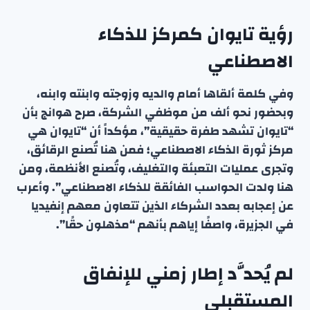
رؤية تايوان كمركز للذكاء
الاصطناعي
وفي كلمة ألقاها أمام والديه وزوجته وابنته وابنه،
وبحضور نحو ألف من موظفي الشركة، صرح هوانج بأن
“تايوان تشهد طفرة حقيقية”، مؤكداً أن “تايوان هي
مركز ثورة الذكاء الاصطناعي؛ فمن هنا تُصنع الرقائق،
وتجرى عمليات التعبئة والتغليف، وتُصنع الأنظمة، ومن
هنا ولدت الحواسب الفائقة للذكاء الاصطناعي”. وأعرب
عن إعجابه بعدد الشركاء الذين تتعاون معهم إنفيديا
في الجزيرة، واصفًا إياهم بأنهم “مذهلون حقًا”.
لم يُحدَّد إطار زمني للإنفاق
المستقبلي