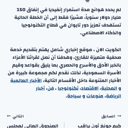
لم يحدد هوانج مدة استمرار إنفيديا في إنفاق 150
مليار دولار سنوياً، مشيرًا فقط إلى أن الخطة الحالية
تستهدف تعزيز دور تايوان في قطاع التكنولوجيا
والذكاء الاصطناعي.
الكويت الان ، موقع إخباري شامل يهتم بتقديم خدمة
صحفية متميزة للقارئ، وهدفنا أن نصل لقرائنا الأعزاء
بالخبر الأدق والأسرع والحصري بما يليق بقواعد وقيم
الأسرة السعودية، لذلك نقدم لكم مجموعة كبيرة من
الأخبار المتنوعة داخل الأقسام التالية،
الأخبار العالمية
و
المحلية
،
الاقتصاد
،
تكنولوجيا
،
فن
،
أخبار
الرياضة
،
منوعا
ت
و
سياحة
.
تصفّح
السابق
التالي
كيم جونغ أون يراقب
الصندوق المالي لمجلس