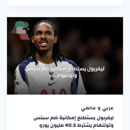
عربي و عالمي
ليفربول يستطلع إمكانية ضم سبنس
وتوتنهام يشترط 40.5 مليون يورو