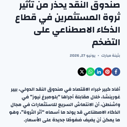
صندوق النقد يحذر من تأثير
ثروة المستثمرين في قطاع
الذكاء الاصطناعي على
التضخم
بثينة مبارك
يونيو 27, 2026
أفاد كبير خبراء الاقتصاد في صندوق النقد الدولي، بيير
غورينشا، خلال مقابلة أجراها “بلومبرغ نيوز” في
واشنطن، أن الانتعاش السريع للاستثمارات في مجال
الذكاء الاصطناعي قد يولد ما أسماه “أثر الثروة”، وهو
ما يمكن أن يضيف ضغوطًا جديدة على الأسعار.