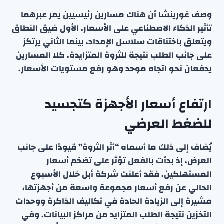
وصف غورينشا أن هناك مسارين رئيسيين يمر عبرهما
تأثير الذكاء الاصطناعي على الأسعار. الأول ضيق النطاق
ويتعلق باختناقات سلاسل الإمداد، بينما الثاني يرتكز
على جانب الطلب نتيجة للثروة المتزايدة. كلا المسارين
يدفعان نحو اتجاه موحد وهو رفع مستويات الأسعار.
ارتفاع أسعار الأجهزة كتجسيد
للضغط العرضي
يُضاف إلى ذلك ما أسماه “أثر الثروة” قيودًا على جانب
العرض، إذ بدأت بالفعل تؤثر على تضخم أسعار
المستهلكين. فقد أعلنت شركة أبل خلال الأسبوع
الحالي عن رفع أسعار مجموعة واسعة من أجهزتها،
مشيرة إلى الزيادة الحادة في تكاليف الذاكرة ووحدات
التخزين نتيجة الطلب المتزايد من مراكز البيانات. وفي