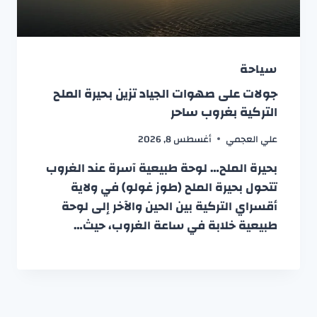
سياحة
جولات على صهوات الجياد تزين بحيرة الملح
التركية بغروب ساحر
علي العجمي
أغسطس 8, 2026
بحيرة الملح… لوحة طبيعية آسرة عند الغروب
تتحول بحيرة الملح (طوز غولو) في ولاية
أقسراي التركية بين الحين والآخر إلى لوحة
طبيعية خلابة في ساعة الغروب، حيث…