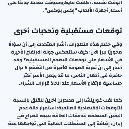
الوقت نفسه، أطلقت مايكروسوفت تعديلًا جديدًا على
أسعار أجهزة الألعاب “إكس بوكس”.
توقعات مستقبلية وتحديات أخرى
وفي خضم هذه التطورات، أشار المتحدث إلى أن سؤالًا
محوريًا يبرز الآن: كيف ستنعكس جولة الارتفاع الأخيرة
في الأسعار على توقعات التضخم المستقبلية؟ وقد
أشار إلى أن تجربة الموجة الأخيرة من التضخم لا تزال
حاضرة في أذهان الناس، ما قد يجعل الأسر أكثر
حساسية لارتفاع الأسعار عند اتخاذ قرارات الشراء.
كما لفت غورينشا إلى مصدرين آخرين للقلق بالنسبة
للتوقعات الاقتصادية العالمية: استمرار حالة عدم
اليقين المتعلقة بتدفقات الطاقة نتيجة للصراع في
إيران، إضافة إلى المشكلات المالية التي تواجهها عدة