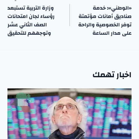
المقالات
«الوطني»: خدمة
وزارة التربية تستبعد
صناديق أمانات مؤتمتة
رؤساء لجان امتحانات
توفر الخصوصية والراحة
الصف الثاني عشر
على مدار الساعة
وتوجههم للتحقيق
اخبار تهمك