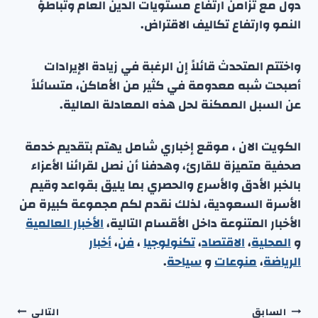
دول مع تزامن ارتفاع مستويات الدين العام وتباطؤ
النمو وارتفاع تكاليف الاقتراض.
واختتم المتحدث قائلاً إن الرغبة في زيادة الإيرادات
أصبحت شبه معدومة في كثير من الأماكن، متسائلاً
عن السبل الممكنة لحل هذه المعادلة المالية.
الكويت الان ، موقع إخباري شامل يهتم بتقديم خدمة
صحفية متميزة للقارئ، وهدفنا أن نصل لقرائنا الأعزاء
بالخبر الأدق والأسرع والحصري بما يليق بقواعد وقيم
الأسرة السعودية، لذلك نقدم لكم مجموعة كبيرة من
الأخبار المتنوعة داخل الأقسام التالية،
الأخبار العالمية
و
المحلية
،
الاقتصاد
،
تكنولوجيا
،
فن
،
أخبار
الرياضة
،
منوعا
ت
و
سياحة
.
تصفّح
السابق
التالي