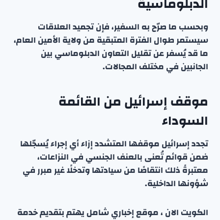
الدبلوماسية
وبحسب ما صرّح به السفير، فإن تجميد العلاقات
سيستمر طوال الفترة المتبقية من ولاية الأمين العام،
ما قد يُسفر عن تقليل التعاون الدبلوماسي بين
الجانبين في مختلف المجالات.
موقف إسرائيل من القائمة
السوداء
تجدد إسرائيل موقفها المتشدد إزاء أي إجراء يُسجّلها
ضمن قوائم تُعنى بالعنف الجنسي في النزاعات،
معتبرةً ذلك انتقاصًا من سيادتها وتدخلًا غير مبرر في
شؤونها الداخلية.
الكويت الان ، موقع إخباري شامل يهتم بتقديم خدمة