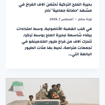
بحيرة الملح التركية تحتضن آلاف الفراخ في
مشهد ‘حضانة جماعية’ نادر
نورة سالم
أغسطس 7, 2026
في قلب الهضبة الأناضولية، وسط امتدادات
بيضاء شاسعة لبحيرة الملح بوسط تركيا،
تتحرك آلاف من فراخ طيور الفلامينغو في
تجمعات متراصة، تحيط بها مئات الطيور
البالغة التي…