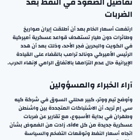
تفاصيل الصعود في النفط بعد
الضربات
ارتفعت أسعار الخام بعد أن أطلقت إيران صواريخ
وطائرات دون طيار تستهدف قواعد عسكرية أميركية
في الكويت والبحرين فجر الأحد، وذلك بعد أن هدد
الرئيس الأميركي دونالد ترامب بالقضاء على القيادة
الإيرانية حال عدم التزامها بالاتفاق الرامي لإنهاء الحرب.
آراء الخبراء والمسؤولين
وأوضح تيم ووتر، كبير محللي السوق في شركة كيه
سي إم تريد، أن الاشتباكات المتجددة بين واشنطن
وطهران في بداية الأسبوع، مع تقارير عن ضربات
عسكرية جديدة من كل side، زادت من الغموض بشأن
اتجاه أسعار النفط وتوقعات التضخم والسياسة