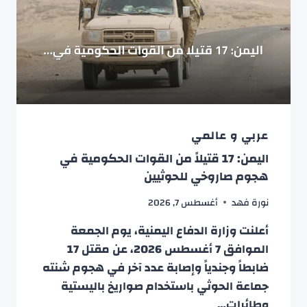
عربي و عالمي
اليمن: 17 قتيلاً من القوات الحكومية في
هجوم صاروخي للحوثيين
نورة فهد
أغسطس 7, 2026
أعلنت وزارة الدفاع اليمنية، يوم الجمعة
الموافق 7 أغسطس 2026، عن مقتل 17
ضابطاً وجندياً وإصابة عدد آخر في هجوم شنته
جماعة الحوثي باستخدام صواريخ باليستية
وطائرات…