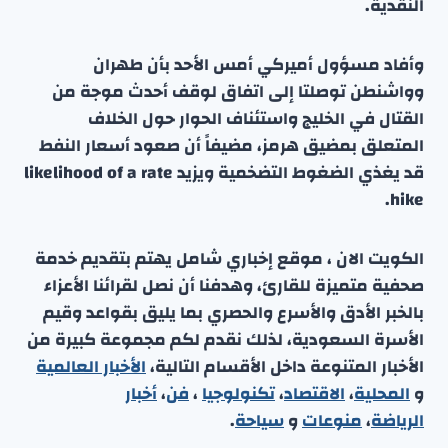
النقدية.
وأفاد مسؤول أميركي أمس الأحد بأن طهران
وواشنطن توصلتا إلى اتفاق لوقف أحدث موجة من
القتال في الخليج واستئناف الحوار حول الخلاف
المتعلق بمضيق هرمز، مضيفاً أن صعود أسعار النفط
قد يغذي الضغوط التضخمية ويزيد likelihood of a rate
hike.
الكويت الان ، موقع إخباري شامل يهتم بتقديم خدمة
صحفية متميزة للقارئ، وهدفنا أن نصل لقرائنا الأعزاء
بالخبر الأدق والأسرع والحصري بما يليق بقواعد وقيم
الأسرة السعودية، لذلك نقدم لكم مجموعة كبيرة من
الأخبار المتنوعة داخل الأقسام التالية،
الأخبار العالمية
و
المحلية
،
الاقتصاد
،
تكنولوجيا
،
فن
،
أخبار
الرياضة
،
منوعا
ت
و
سياحة
.