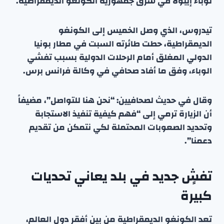
لوباء إيبولا في شرق جمهورية الكونغو الديمقراطية.
تيدروس، الذي وصل الخميس إلى الكونغو
الديمقراطية، حطت طائرته السبت في مطار بونيا
الدولي المغلق أمام الرحلات الدولية بسبب تفشي
الوباء، وفق ما أفاد صحافي في وكالة فرانس برس.
وقال في حديث لصحافيين: “نحن هنا للتواصل”، مضيفاً
أن الزيارة ترمي إلى “فهم كيفية تنفيذ الاستجابة
وتحديد الصعوبات المحتملة لكي نتمكن من تقديم
دعمنا”.
تفشٍ جديد في بلد يعاني تحديات
كبيرة
تعد الكونغو الديمقراطية من بين أفقر دول العالم،