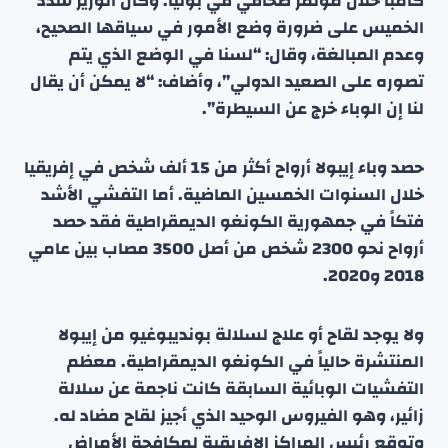
كامبا خلال مؤتمر صحافي في بونيا. وكان الوزير شدد
الخميس على ضرورة وضع الأمور في سياقها الصحيح،
وعدم المبالغة، وقال: “لسنا في الوضع الذي يتم
تصوره على الصعيد الدولي”، وأضاف: “لا يمكن أن يقال
لنا إن الوباء خرج عن السيطرة”.
حصد وباء إيبولا أرواح أكثر من 15 ألف شخص في إفريقيا
خلال السنوات الخمسين الماضية. أما التفشي الأشد
فتكاً في جمهورية الكونغو الديمقراطية فقد حصد
أرواح نحو 2300 شخص من أصل 3500 مصاب بين عامي
2018 و2020.
ولا يوجد لقاح أو علاج لسلالة بونديبوغيو من إيبولا
المنتشرة حالياً في الكونغو الديمقراطية. معظم
التفشيات الوبائية السابقة كانت ناجمة عن سلالة
زائير، وهو الفيروس الوحيد الذي أجيز لقاح مضاد له.
وتوقع رئيس المراكز الإفريقية لمكافحة الأمراض