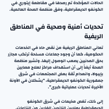
الحالات المؤكدة تم رصدها في مقاطعة إيتوري في
الكونغو الديمقراطية، وفق منظمة الصحة العالمية.
تحديات أمنية وصحية في المناطق
الريفية
تعاني المناطق الريفية من نقص حاد في الخدمات
الحكومية، كما أن وجود جماعات مسلحة ترتكب مجازر
بحق المدنيين يصعب الوصول إليها. وتشير منظمة
الصحة أيضاً إلى أن استهداف مراكز لعلاج مصابين
بإيبولا، وانعدام ثقة بعض المجتمعات في شرق
جمهورية الكونغو الديمقراطية، “يشكلان في الآونة
الأخيرة تحديات عملياتية كبرى”.
إلى ذلك، تغص مخيمات في شرق الكونغو
الديمقراطية بملايين النازحين الفارين من النزاعات.