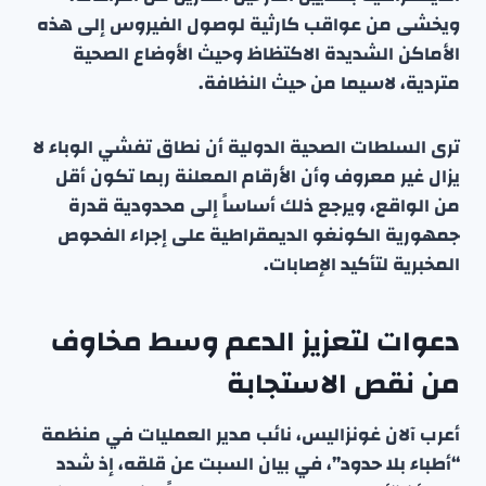
ويخشى من عواقب كارثية لوصول الفيروس إلى هذه
الأماكن الشديدة الاكتظاظ وحيث الأوضاع الصحية
متردية، لاسيما من حيث النظافة.
ترى السلطات الصحية الدولية أن نطاق تفشي الوباء لا
يزال غير معروف وأن الأرقام المعلنة ربما تكون أقل
من الواقع، ويرجع ذلك أساساً إلى محدودية قدرة
جمهورية الكونغو الديمقراطية على إجراء الفحوص
المخبرية لتأكيد الإصابات.
دعوات لتعزيز الدعم وسط مخاوف
من نقص الاستجابة
أعرب آلان غونزاليس، نائب مدير العمليات في منظمة
“أطباء بلا حدود”، في بيان السبت عن قلقه، إذ شدد