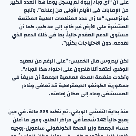
على أن “أي وباء إيبولا لم يسجل يوماً هذا العدد الكبير
من الإصابات في الأيام الأولى من إعلانه”. وتابع
غونزاليس: “ما زال عدد المنظمات الطبية المختصة
المنتشرة على الأرض غير كافٍ إلى حد كبير، كما أن
مستوى الدعم المقدم حالياً، بما في ذلك الدعم الذي
نقدمه، دون الاحتياجات بكثير”.
لكن تيدروس قال الخميس: “على الرغم من تعقيد
الوضع، أعتقد أننا قادرون على احتواء هذا الوباء”.
وأكدت منظمة الصحة العالمية الجمعة أن مريضاً في
جمهورية الكونغو الديمقراطية قد تعافى وغادر
المستشفى وعاد إلى مكان إقامته.
منذ بداية التفشي الوبائي، تم تأكيد 225 حالة، في حين
يقبع حالياً 142 شخصاً في مراكز العلاج، وفق ما أعلن
مساء الجمعة وزير الصحة الكونغولي سامويل-روجيه