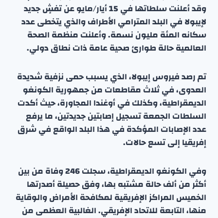
وقد أعلنت سلطاتها في 15 أيار/مايو عن تفشٍ جديد
لإيبولا في البلد المترامي الأطراف والذي يتخطى عدد
سكانه المئة مليون نسمة. وأعلنت منظمة الصحة
العالمية حالة طوارئ صحية عامة ذات نطاق دولي.
تم رصد فيروس إيبولا، الذي يسبب حمى نزفية شديدة
العدوى، في ثلاث مقاطعات من جمهورية الكونغو
الديمقراطية، وكذلك في أوغندا المجاورة، حيث أكدت
السلطات الجمعة تسجيل إصابتين جديدتين، ما يرفع
عدد الإصابات المؤكدة في هذا البلد الواقع في شرق
إفريقيا إلى تسع حالات.
وفي الكونغو الديمقراطية، سجلت 246 وفاة من بين
أكثر من ألف حالة مشتبه بها، وفق حصيلة أصدرتها
الخميس المراكز الإفريقية لمكافحة الأمراض والوقاية
منها، التابعة للاتحاد الإفريقي. الغالبية العظمى من