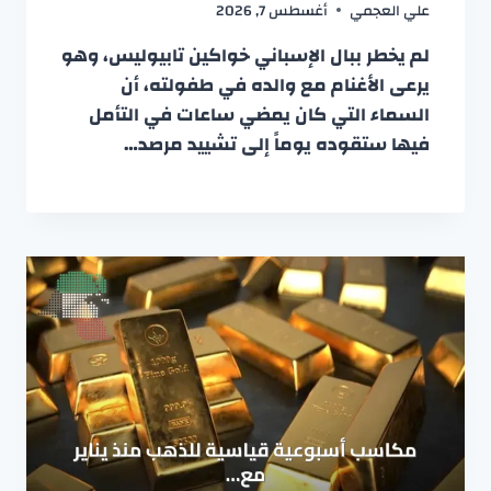
علي العجمي
أغسطس 7, 2026
لم يخطر ببال الإسباني خواكين تابيوليس، وهو
يرعى الأغنام مع والده في طفولته، أن
السماء التي كان يمضي ساعات في التأمل
فيها ستقوده يوماً إلى تشييد مرصد…