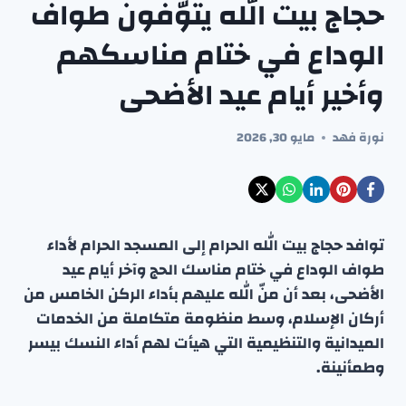
حجاج بيت الله يتوّفون طواف
الوداع في ختام مناسكهم
وأخير أيام عيد الأضحى
نورة فهد
مايو 30, 2026
توافد حجاج بيت الله الحرام إلى المسجد الحرام لأداء
طواف الوداع في ختام مناسك الحج وآخر أيام عيد
الأضحى، بعد أن منّ الله عليهم بأداء الركن الخامس من
أركان الإسلام، وسط منظومة متكاملة من الخدمات
الميدانية والتنظيمية التي هيأت لهم أداء النسك بيسر
وطمأنينة.