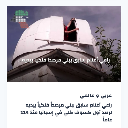
عربي و عالمي
راعي أغنام سابق يبني مرصداً فلكياً بيديه
لرصد أول كسوف كلي في إسبانيا منذ 114
عاماً