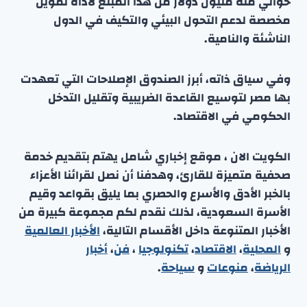
حوالي مئة مليون دولار من هذا المبلغ لأداة تمويل
مخصصة لدعم التحول البيئي والتكيف في الدول
الناشئة والنامية.
وفي سياق ذاته، أبرز الصندوق الإصلاحات التي تعهدت
بها مصر لتوسيع القاعدة الضريبية وتقليل التدخل
الحكومي في الاقتصاد.
الكويت الان ، موقع إخباري شامل يهتم بتقديم خدمة
صحفية متميزة للقارئ، وهدفنا أن نصل لقرائنا الأعزاء
بالخبر الأدق والأسرع والحصري بما يليق بقواعد وقيم
الأسرة السعودية، لذلك نقدم لكم مجموعة كبيرة من
الأخبار المتنوعة داخل الأقسام التالية،
الأخبار العالمية
و
المحلية
،
الاقتصاد
،
تكنولوجيا
،
فن
،
أخبار
الرياضة
،
منوعا
ت
و
سياحة
.