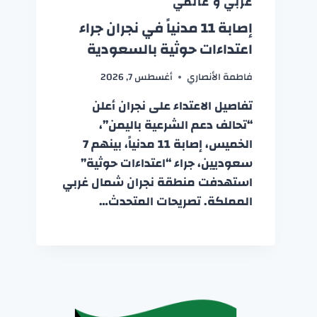
عربي و عالمي
إصابة 11 مدنياً في نجران جراء
اعتداءات حوثية بالسعودية
فاطمة الأنصاري
أغسطس 7, 2026
تفاصيل الاعتداء على نجران أعلن
“تحالف دعم الشرعية باليمن”،
الخميس، إصابة 11 مدنياً، بينهم 7
سعوديين، جراء “اعتداءات حوثية”
استهدفت منطقة نجران شمال غربي
المملكة. تصريحات المتحدث…