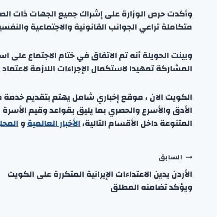
وأكدت حرص الوزارة على إشراك جميع الجهات ذات الصل
متكاملة تراعي الجوانب القانونية والاجتماعية والنفسي
وبينت الحويلة أنه تم الاتفاق في ختام الاجتماع على ا
المشاركة تمهيدا لاستكمال الإجراءات اللازمة لاعتماد ا
الكويت الان ، موقع إخباري شامل يهتم بتقديم خدمة صحفي
الأدق والأسرع والحصري بما يليق بقواعد وقيم الأسرة
المتنوعة داخل الأقسام التالية،
الأخبار العالمية
و
المحل
تصفّح
السابق
الأردن يدين الاعتداءات الإيرانية المتكررة على الكويت
المقالات
ويؤكد تضامنه المطلق