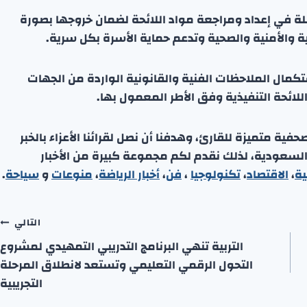
ة في إعداد ومراجعة مواد اللائحة لضمان خروجها بصورة
ة والأمنية والصحية وتدعم حماية الأسرة بكل سرية.
ستكمال الملاحظات الفنية والقانونية الواردة من الجهات
للائحة التنفيذية وفق الأطر المعمول بها.
ة متميزة للقارئ، وهدفنا أن نصل لقرائنا الأعزاء بالخبر
 السعودية، لذلك نقدم لكم مجموعة كبيرة من الأخبار
ية
،
الاقتصاد
،
تكنولوجيا
،
فن
،
أخبار الرياضة
،
منوعا
ت
و
سياحة
.
التالي
التربية تنهي البرنامج التدريبي التمهيدي لمشروع
التحول الرقمي التعليمي وتستعد لانطلاق المرحلة
التجريبية