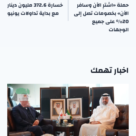
حملة «اشترِ الآن وسافر
خسارة 372.6 مليون دينار
الآن» بخصومات تصل إلى
مع بداية تداولات يونيو
20٪ على جميع
الوجهات
اخبار تهمك