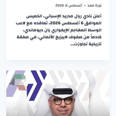
نورة فهد
أغسطس 6, 2026
أعلن نادي ريال مدريد الإسباني، الخميس
الموافق 6 أغسطس 2026، تعاقده مع لاعب
الوسط المهاجم الإيفواري يان ديوماندي،
قادماً من صفوف لايبزيغ الألماني، في صفقة
تاريخية تجاوزت…