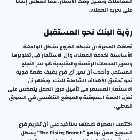
المعاملات وتقليل وقت الانتظار، مما انعكس إيجاباً
على تجربة العملاء.
رؤية البنك نحو المستقبل
أضافت المديرة أن شبكة الفروع تشكل الواجهة
الأساسية لخدمة العملاء، وأن الاستثمار في تطويرها
وتعزيز الخدمات الرقمية والتقليدية هو سر النجاح
المستمر. وأكدت أن تميز أي فرع يضيف دفعة قوية
نحو تحقيق الأهداف الشاملة للبنك، ويظهر أن
الاستثمار المستمر في تأهيل فرق العمل ينعكس على
تعزيز الحصة السوقية والموقع التنافسي في السوق
المحلي.
اختتمت المديرة كلمتها بالتأكيد على أن تكريم فرع
الشويخ ضمن برنامج “The Rising Branch” يشكل