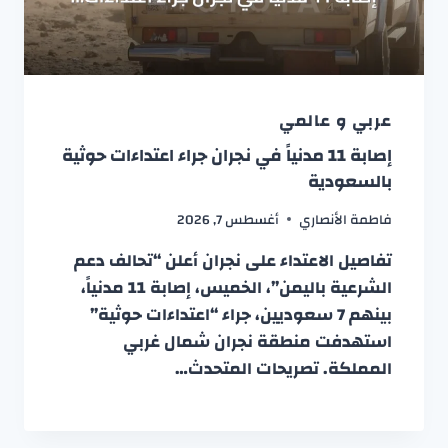
عربي و عالمي
إصابة 11 مدنياً في نجران جراء اعتداءات حوثية
بالسعودية
فاطمة الأنصاري
أغسطس 7, 2026
تفاصيل الاعتداء على نجران أعلن “تحالف دعم
الشرعية باليمن”، الخميس، إصابة 11 مدنياً،
بينهم 7 سعوديين، جراء “اعتداءات حوثية”
استهدفت منطقة نجران شمال غربي
المملكة. تصريحات المتحدث…