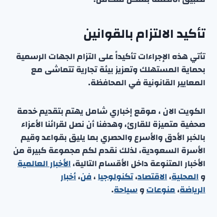
تأكيد الالتزام بالقوانين
تأتي هذه الإجراءات تأكيداً على التزام الجهات الرسمية
بحماية المستهلك وتعزيز بيئة تجارية تتماشى مع
المعايير القانونية في المحافظة.
الكويت الان ، موقع إخباري شامل يهتم بتقديم خدمة
صحفية متميزة للقارئ، وهدفنا أن نصل لقرائنا الأعزاء
بالخبر الأدق والأسرع والحصري بما يليق بقواعد وقيم
الأسرة السعودية، لذلك نقدم لكم مجموعة كبيرة من
الأخبار المتنوعة داخل الأقسام التالية،
الأخبار العالمية
و
المحلية
،
الاقتصاد
،
تكنولوجيا
،
فن
،
أخبار
الرياضة
،
منوعا
ت
و
سياحة
.