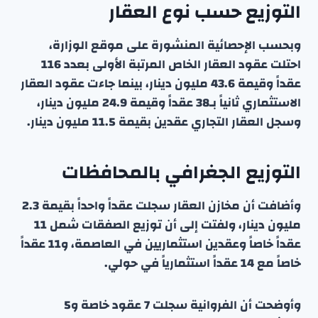
التوزيع حسب نوع العقار
وبحسب الإحصائية المنشورة على موقع الوزارة،
احتلت عقود العقار الخاص المرتبة الأولى بعدد 116
عقداً وقيمة 43.6 مليون دينار، بينما جاءت عقود العقار
الاستثماري ثانياً بـ38 عقداً وقيمة 24.9 مليون دينار،
وسجل العقار التجاري عقدين بقيمة 11.5 مليون دينار.
التوزيع الجغرافي بالمحافظات
وأضافت أن مخازن العقار سجلت عقداً واحداً بقيمة 2.3
مليون دينار، ولفتت إلى أن توزيع الصفقات شمل 11
عقداً خاصاً وعقدين استثماريين في العاصمة، و11 عقداً
خاصاً مع 14 عقداً استثمارياً في حولي.
وأوضحت أن الفروانية سجلت 7 عقود خاصة و5