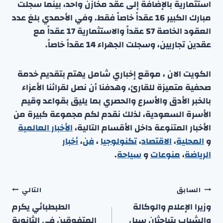
استثمارية بالإضافة إلى عقد مخازن واحد، بينما سجلت
مبارك الكبير 16 عقداً خاصاً فقط. وفي الأحمدي بلغ عدد
العقود الخاصة 57 عقداً والاستثمارية 17 عقداً مع
عقدين تجاريين، وسجلت الجهراء 14 عقداً خاصاً.
الكويت الان ، موقع إخباري شامل يهتم بتقديم خدمة
صحفية متميزة للقارئ، وهدفنا أن نصل لقرائنا الأعزاء
بالخبر الأدق والأسرع والحصري بما يليق بقواعد وقيم
الأسرة السعودية، لذلك نقدم لكم مجموعة كبيرة من
الأخبار المتنوعة داخل الأقسام التالية،
الأخبار العالمية
و
المحلية
،
الاقتصاد
،
تكنولوجيا
،
فن
،
أخبار
الرياضة
،
منوعا
ت
و
سياحة
.
تصفّح
السابق
التالي
المقالات
وزيرا الإعلام والوكالة
الطبطبائي يكرم
والشباب يتباحثان سبل
المتفوقين في الثانوية