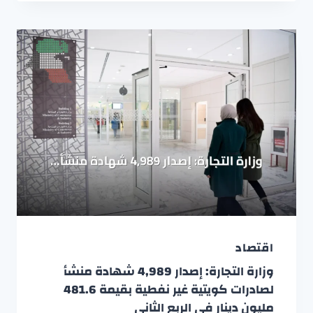
اقتصاد
وزارة التجارة: إصدار 4,989 شهادة منشأ
لصادرات كويتية غير نفطية بقيمة 481.6
مليون دينار في الربع الثاني