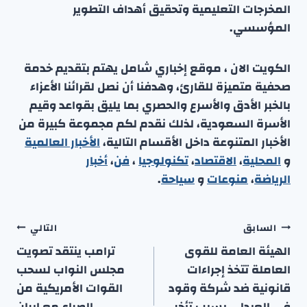
المخرجات التعليمية وتحقيق أهداف التطوير
المؤسسي.
الكويت الان ، موقع إخباري شامل يهتم بتقديم خدمة
صحفية متميزة للقارئ، وهدفنا أن نصل لقرائنا الأعزاء
بالخبر الأدق والأسرع والحصري بما يليق بقواعد وقيم
الأسرة السعودية، لذلك نقدم لكم مجموعة كبيرة من
الأخبار المتنوعة داخل الأقسام التالية،
الأخبار العالمية
و
المحلية
،
الاقتصاد
،
تكنولوجيا
،
فن
،
أخبار
الرياضة
،
منوعا
ت
و
سياحة
.
تصفّح
السابق
التالي
المقالات
الهيئة العامة للقوى
ترامب ينتقد تصويت
العاملة تتخذ إجراءات
مجلس النواب لسحب
قانونية ضد شركة وقود
القوات الأمريكية من
في العبدلي بسبب تأخر
الصراع مع إيران