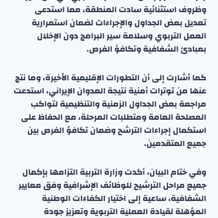
وظروف استثنائية سادت المنطقة، مما استدعى
تعديل بعض الجداول والإجراءات لضمان استمرارية
العمل التربوي وسلامة سير البرامج دون الإخلال
بمبادئ الشفافية وتكافؤ الفرص.
كما أشارت إلى أن التطورات الإقليمية الأخيرة، وما نتج
عنها من توترات أمنية نتيجة العدوان الإيراني، استدعت
مراجعة بعض الجداول الزمنية والتنظيمية لتواكب
المصلحة العامة ومتطلبات المرحلة، مع الحفاظ على
استكمال إجراءات الترشح وضمان تكافؤ الفرص بين
جميع المتقدمين.
وفي ختام البيان، أكدت وزارة التربية التزامها بإكمال
جميع مراحل الترشيح للوظائف الإشرافية وفق معايير
الشفافية، ساعية إلى اختيار الكفاءات الوطنية
المؤهلة لقيادة العملية التربوية وتعزيز جودة