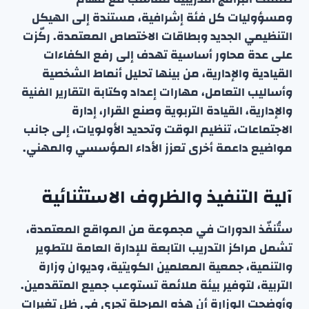
ومسؤوليات كل فئة إشرافية، مستندة إلى الهيكل
التنظيمي الجديد وبطاقات الاختصاص المعتمدة. ركّزت
على عدة محاور أساسية تهدف إلى رفع الكفاءات
القيادية والإدارية، من بينها تحليل أنماط الشخصية
وأساليب التعامل، مهارات إعداد وكتابة التقارير الفنية
والإدارية، القيادة التربوية وصنع القرار، إدارة
الاجتماعات، تنظيم الوقت وتحديد الأولويات، إلى جانب
مواضيع داعمة أخرى تعزز الأداء المؤسسي والمهني.
آلية التنفيذ والظروف الاستثنائية
ستُنفّذ الدورات في مجموعة من المواقع المعتمدة،
تشمل مراكز التدريب التابعة للإدارة العامة للتطوير
والتنمية، جمعية المعلمين الكويتية، وديوان وزارة
التربية، لتوفير بيئة ملائمة تستوعب جميع المتقدمين.
وأوضحت الوزارة أن هذه المرحلة تجري في ظل تغيرات