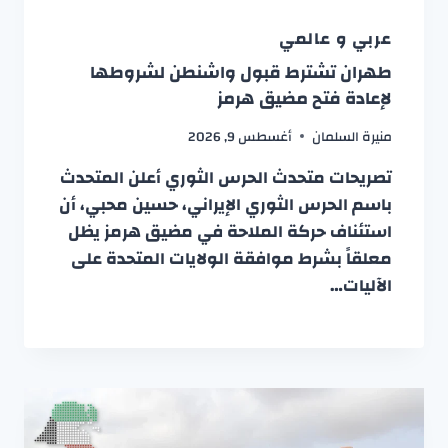
عربي و عالمي
طهران تشترط قبول واشنطن لشروطها
لإعادة فتح مضيق هرمز
منيرة السلمان
أغسطس 9, 2026
تصريحات متحدث الحرس الثوري أعلن المتحدث
باسم الحرس الثوري الإيراني، حسين محبي، أن
استئناف حركة الملاحة في مضيق هرمز يظل
معلقاً بشرط موافقة الولايات المتحدة على
الآليات…