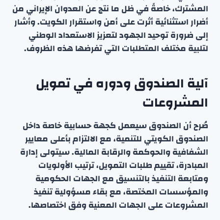
المشترك، خاصةً في ظل ما نتج عن العدوان الإيراني من
أضرار استثنائية أثرت على أمن واستقرار الكويت. وأشار
إلى ضرورة توحيد الجهود لتعزيز الاستعداد الوطني
لتلبية مختلف المتطلبات التي تفرضها هذه الظروف.
آلية الصندوق ودوره في تمويل
المشروعات
صُرح أن الصندوق سيعمل كجهة حسابية خاصة داخل
الصندوق الكويتي للتنمية، مع الالتزام بأعلى معايير
الشفافية والحوكمة والرقابة المالية. سيتولى إدارة
المبادرة، تقييم طلبات التمويل، ترتيب الأولويات
ومتابعة التنفيذ بالتنسيق مع الجهات الحكومية
والمؤسسات المختصة، مع بقاء مسؤولية تنفيذ
المشروعات على الجهات المعنية وفق اختصاصها.