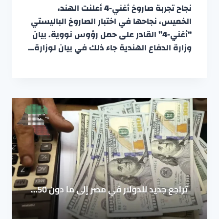
نجاح تجربة صاروخ أغني-4 أعلنت الهند،
الخميس، نجاحها في اختبار الصاروخ الباليستي
“أغني-4” القادر على حمل رؤوس نووية. بيان
وزارة الدفاع الهندية جاء ذلك في بيان لوزارة…