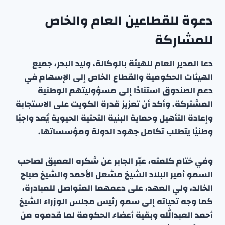
دعوة للقطاعين العام والخاص
للمشاركة
دعا المدير العام للهيئة بالوكالة، وليد البحر، جميع
الهيئات الحكومية والقطاع الخاص إلى الإسهام في
دعم الصندوق استنادًا إلى مسؤوليتهم الوطنية
المشتركة. وأكد أن تعزيز قدرة الكويت على الاستجابة
وإعادة التأهيل وحماية البنية التحتية الحيوية يُعد واجبًا
وطنيًا يتطلب تكامل جهود الدولة ومؤسساتها.
وفي ختام كلمته، عبّر الجابر عن شكره العميق لصاحب
السمو أمير البلاد الشيخ مشعل الأحمد والشيخ صباح
الخالد، ولي العهد، على دعمهما المتواصل للمبادرة،
كما وجه تحياته إلى سمو رئيس مجلس الوزراء الشيخ
أحمد العبدالله وبقية أعضاء الحكومة لما قدموه من