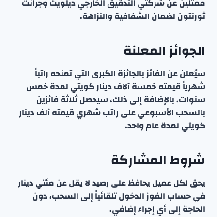
ممثلين عن شركتي التدقيق الخارجي ديلويت وجرانت
ثورنتون لضمان الشفافية والنزاهة.
الجوائز المعلنة
سيُعلن عن الفائز بالجائزة الكبرى التي تمنحه راتباً
شهرياً قيمته خمسة آلاف دينار كويتي لمدة خمس
سنوات. بالإضافة إلى ذلك، سيحصل ثلاثة فائزين
بالسحب الأسبوعي على راتب شهري قيمته ألف دينار
كويتي لمدة عام واحد.
شروط المشاركة
يحق لكل عميل يحافظ على رصيد لا يقل عن مئتي دينار
في حساب الفوز الدخول تلقائياً إلى السحب، دون
الحاجة إلى أي إجراء إضافي.