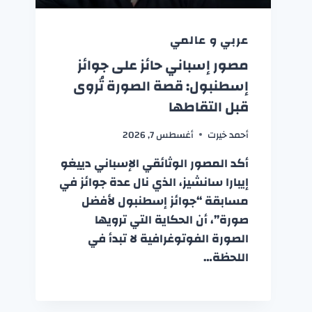
عربي و عالمي
مصور إسباني حائز على جوائز
إسطنبول: قصة الصورة تُروى
قبل التقاطها
أحمد خيرت
أغسطس 7, 2026
أكد المصور الوثائقي الإسباني دييغو
إيبارا سانشيز، الذي نال عدة جوائز في
مسابقة “جوائز إسطنبول لأفضل
صورة”، أن الحكاية التي ترويها
الصورة الفوتوغرافية لا تبدأ في
اللحظة…