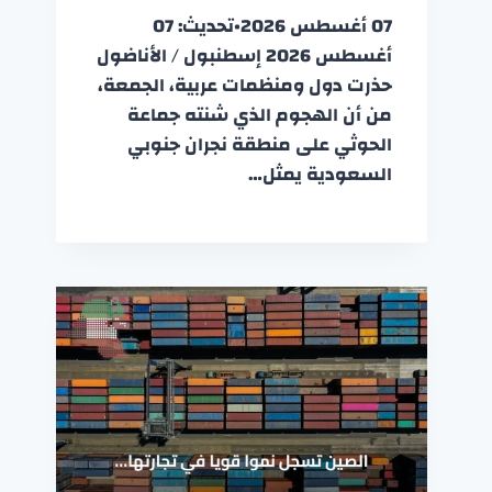
07 أغسطس 2026•تحديث: 07
أغسطس 2026 إسطنبول / الأناضول
حذرت دول ومنظمات عربية، الجمعة،
من أن الهجوم الذي شنته جماعة
الحوثي على منطقة نجران جنوبي
السعودية يمثل…