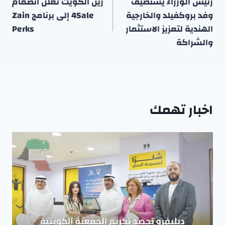
المقالات
رئيس الوزراء يستضيف
زين الكويت تعلن انضمام
وفد بروكفيلد والخارجية
4Sale إلى برنامج Zain
الهندية لتعزيز الاستثمار
Perks
والشراكة
اخبار تهمك