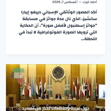
أحمد خيرت
أغسطس 7, 2026
أكد المصور الوثائقي الإسباني دييغو إيبارا
سانشيز، الذي نال عدة جوائز في مسابقة
“جوائز إسطنبول لأفضل صورة”، أن الحكاية
التي ترويها الصورة الفوتوغرافية لا تبدأ في
اللحظة…