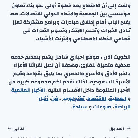
ولفت إلى أن الاجتماع يعد خطوة أولى نحو بناء تعاون
مؤسسي بين الجمعية والاتحاد الدولي للاتصالات، مما
يفتح الباب أمام إطلاق مبادرات وبرامج مشتركة تعزز
تبادل الخبرات وتدعم الابتكار وتطوير القدرات في
قطاعي الذكاء الاصطناعي وإنترنت الأشياء.
الكويت الان ، موقع إخباري شامل يهتم بتقديم خدمة
صحفية متميزة للقارئ، وهدفنا أن نصل لقرائنا الأعزاء
بالخبر الأدق والأسرع والحصري بما يليق بقواعد وقيم
الأسرة السعودية، لذلك نقدم لكم مجموعة كبيرة من
الأخبار المتنوعة داخل الأقسام التالية،
الأخبار العالمية
و
المحلية
،
الاقتصاد
،
تكنولوجيا
،
فن
،
أخبار
الرياضة
،
منوعا
ت
و
سياحة
.
تصفّح
السابق
التالي