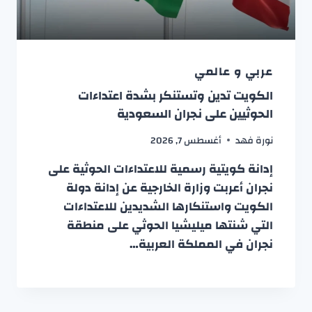
عربي و عالمي
الكويت تدين وتستنكر بشدة اعتداءات
الحوثيين على نجران السعودية
نورة فهد
أغسطس 7, 2026
إدانة كويتية رسمية للاعتداءات الحوثية على
نجران أعربت وزارة الخارجية عن إدانة دولة
الكويت واستنكارها الشديدين للاعتداءات
التي شنتها ميليشيا الحوثي على منطقة
نجران في المملكة العربية…