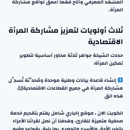
المشهد المعرفي وأتاح فهماً أعمق لواقع مشاركة
المرأة.
ثلاث أولويات لتعزيز مشاركة المرأة
الاقتصادية
حددت الشيخة جواهر ثلاثة محاور أساسية لتطوير
تمكين المرأة:
إنشاء قاعدة بيانات وطنية موحدة ومُحدَّثة تُسجِّل
مشاركة المرأة في جميع القطاعات الاقتصادية{;}.
هذه الق
الكويت الان ، موقع إخباري شامل يهتم بتقديم خدمة
صحفية متميزة للقارئ، وهدفنا أن نصل لقرائنا الأعزاء
بالخبر الأدق والأسرع والحصري بما يليق بقواعد وقيم