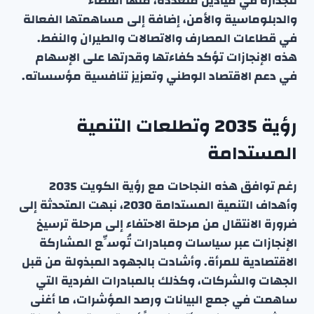
للجدارة في ميادين متعددة، منها القضاء
والدبلوماسية والأمن، إضافة إلى مساهمتها الفعالة
في قطاعات المصارف والاتصالات والطيران والنفط.
هذه الإنجازات تؤكد كفاءتها وقدرتها على الإسهام
في دعم الاقتصاد الوطني وتعزيز تنافسية مؤسساته.
رؤية 2035 وتطلعات التنمية
المستدامة
رغم توافق هذه النجاحات مع رؤية الكويت 2035
وأهداف التنمية المستدامة 2030، نبهت المتحدثة إلى
ضرورة الانتقال من مرحلة الاحتفاء إلى مرحلة ترسيخ
الإنجازات عبر سياسات ومبادرات تُوسِّع المشاركة
الاقتصادية للمرأة. وأشادت بالجهود المبذولة من قبل
الجهات والشركات، وكذلك بالمبادرات الفردية التي
ساهمت في جمع البيانات ورصد المؤشرات، ما أغنى