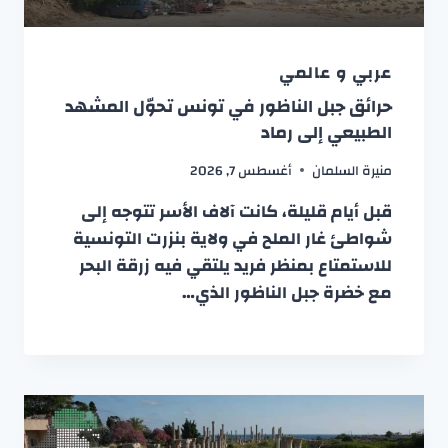
عربي و عالمي
حرائق جبل الناظور في تونس تحوّل المشهد
الطبيعي إلى رماد
منيرة السلمان
أغسطس 7, 2026
قبل أيام قليلة، كانت آلاف الأسر تتوجه إلى
شواطئ غار الملح في ولاية بنزرت التونسية
للاستمتاع بمنظر فريد يلتقي فيه زرقة البحر
مع خضرة جبل الناظور الذي…