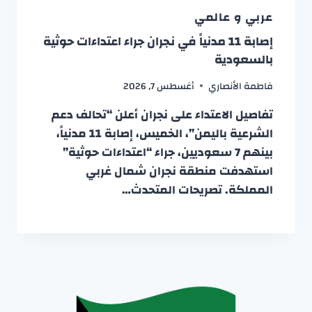
عربي و عالمي
إصابة 11 مدنياً في نجران جراء اعتداءات حوثية
بالسعودية
فاطمة الأنصاري
أغسطس 7, 2026
تفاصيل الاعتداء على نجران أعلن “تحالف دعم
الشرعية باليمن”، الخميس، إصابة 11 مدنياً،
بينهم 7 سعوديين، جراء “اعتداءات حوثية”
استهدفت منطقة نجران شمال غربي
المملكة. تصريحات المتحدث…