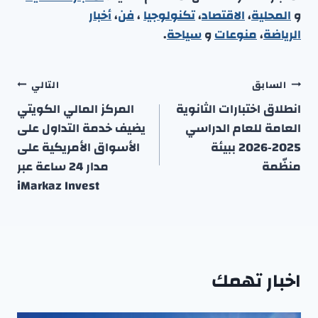
و
المحلية
،
الاقتصاد
،
تكنولوجيا
،
فن
،
أخبار
الرياضة
،
منوعا
ت
و
سياحة
.
تصفّح
السابق
التالي
المقالات
انطلاق اختبارات الثانوية
المركز المالي الكويتي
العامة للعام الدراسي
يضيف خدمة التداول على
2025‑2026 ببيئة
الأسواق الأمريكية على
منظّمة
مدار 24 ساعة عبر
iMarkaz Invest
اخبار تهمك