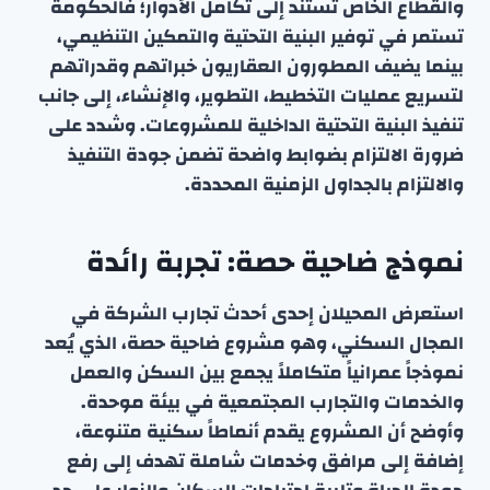
والقطاع الخاص تستند إلى تكامل الأدوار؛ فالحكومة
تستمر في توفير البنية التحتية والتمكين التنظيمي،
بينما يضيف المطورون العقاريون خبراتهم وقدراتهم
لتسريع عمليات التخطيط، التطوير، والإنشاء، إلى جانب
تنفيذ البنية التحتية الداخلية للمشروعات. وشدد على
ضرورة الالتزام بضوابط واضحة تضمن جودة التنفيذ
والالتزام بالجداول الزمنية المحددة.
نموذج ضاحية حصة: تجربة رائدة
استعرض المحيلان إحدى أحدث تجارب الشركة في
المجال السكني، وهو مشروع ضاحية حصة، الذي يُعد
نموذجاً عمرانياً متكاملاً يجمع بين السكن والعمل
والخدمات والتجارب المجتمعية في بيئة موحدة.
وأوضح أن المشروع يقدم أنماطاً سكنية متنوعة،
إضافة إلى مرافق وخدمات شاملة تهدف إلى رفع