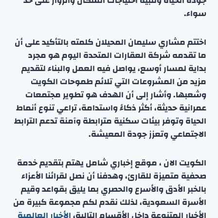
جودة الحياة وتلبية احتياجات السكان والزوار على حد
سواء.
اختتم مشاري سليمان المحيلان كلمته بالتأكيد على أن
ما تقدمه شركة العقارات المتحدة اليوم هو مجرد
بداية لمسار أوسع، يواصل فيه العمل والبناء لتقديم
مزيد من المشروعات التي تلائم طموحات الكويت
وشعبها. وأشار إلى أن الهدف هو تطوير مجتمعات
عمرانية حديثة، أكثر ذكاءً واستدامة، تراعي تنوع أنماط
الحياة وتوفر بيئات سكنية مترابطة وآمنة تدعم الترابط
الاجتماعي وتعزز جودة المعيشة.
الكويت الان ، موقع إخباري شامل يهتم بتقديم خدمة
صحفية متميزة للقارئ، وهدفنا أن نصل لقرائنا الأعزاء
بالخبر الأدق والأسرع والحصري بما يليق بقواعد وقيم
الأسرة السعودية، لذلك نقدم لكم مجموعة كبيرة من
الأخبار المتنوعة داخل الأقسام التالية،
الأخبار العالمية