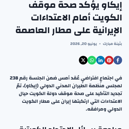
إيكاو يؤكد صحة موقف
الكويت أمام الاعتداءات
الإيرانية على مطار العاصمة
بثينة مبارك
يونيو 20, 2026
في اجتماعٍ افتراضيٍ عُقد أمس ضمن الجلسة رقم 238
لمجلس منظمة الطيران المدني الدولي (إيكاو)، تمّ
تجديد التأكيد على صحة موقف دولة الكويت حيال
الاعتداءات التي ارتكبتها إيران على مطار الكويت
الدولي ومرافقه.