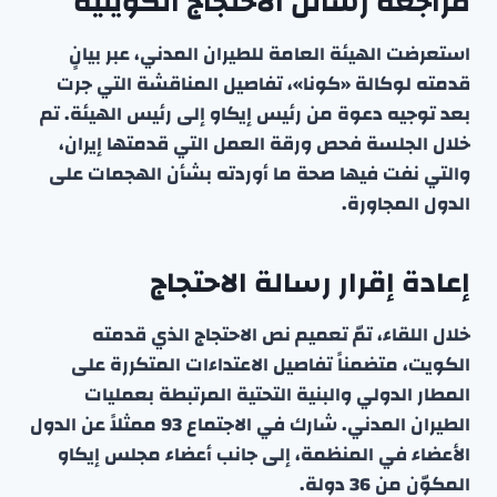
مراجعة رسائل الاحتجاج الكويتية
استعرضت الهيئة العامة للطيران المدني، عبر بيانٍ
قدمته لوكالة «كونا»، تفاصيل المناقشة التي جرت
بعد توجيه دعوة من رئيس إيكاو إلى رئيس الهيئة. تم
خلال الجلسة فحص ورقة العمل التي قدمتها إيران،
والتي نفت فيها صحة ما أوردته بشأن الهجمات على
الدول المجاورة.
إعادة إقرار رسالة الاحتجاج
خلال اللقاء، تمّ تعميم نص الاحتجاج الذي قدمته
الكويت، متضمناً تفاصيل الاعتداءات المتكررة على
المطار الدولي والبنية التحتية المرتبطة بعمليات
الطيران المدني. شارك في الاجتماع 93 ممثلاً عن الدول
الأعضاء في المنظمة، إلى جانب أعضاء مجلس إيكاو
المكوّن من 36 دولة.