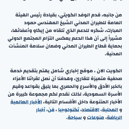
من جانبه، قدم الوفد الكويتي، بقيادة رئيس الهيئة
العامة للطيران المدني الشيخ المهندس حمود
المبارك، شكره للدعم الذي تلقاه من إيكاو وأعضائها،
مشيراً إلى أن هذا الدعم يعكس التزام المجتمع الدولي
بحماية قطاع الطيران المدني وضمان سلامة المنشآت
المدنية.
الكويت الان ، موقع إخباري شامل يهتم بتقديم خدمة
صحفية متميزة للقارئ، وهدفنا أن نصل لقرائنا الأعزاء
بالخبر الأدق والأسرع والحصري بما يليق بقواعد وقيم
الأسرة السعودية، لذلك نقدم لكم مجموعة كبيرة من
الأخبار المتنوعة داخل الأقسام التالية،
الأخبار العالمية
و
المحلية
،
الاقتصاد
،
تكنولوجيا
،
فن
،
أخبار
الرياضة
،
منوعا
ت
و
سياحة
.