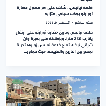
قلعة آيانيس.. شاهد على آخر فصول حضارة
أورارتو بجذب سياحي متزايد
صيته الهاشم
أغسطس 9, 2026
قلعة آيانيس وتاريخ حضارة أورارتو على ارتفاع
يقارب 250 مترا، وبإطلالة على بحيرة وان
شرقي تركيا، تمنح قلعة آيانيس زوارها تجربة
تجمع بين التاريخ والطبيعة، حيث تتجاور…