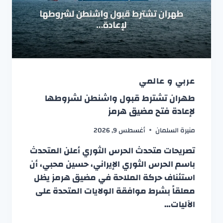
عربي و عالمي
طهران تشترط قبول واشنطن لشروطها
لإعادة فتح مضيق هرمز
منيرة السلمان
أغسطس 9, 2026
تصريحات متحدث الحرس الثوري أعلن المتحدث
باسم الحرس الثوري الإيراني، حسين محبي، أن
استئناف حركة الملاحة في مضيق هرمز يظل
معلقاً بشرط موافقة الولايات المتحدة على
الآليات…