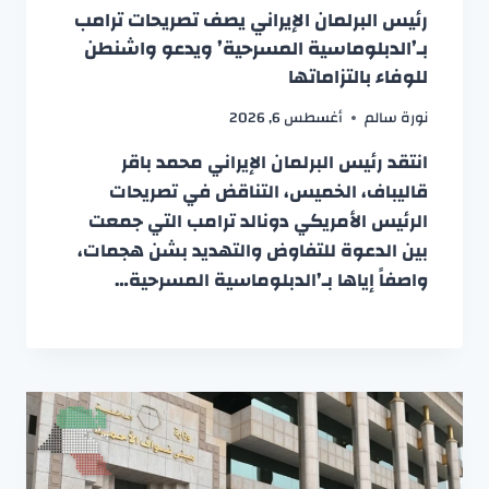
رئيس البرلمان الإيراني يصف تصريحات ترامب
بـ’الدبلوماسية المسرحية’ ويدعو واشنطن
للوفاء بالتزاماتها
نورة سالم
أغسطس 6, 2026
انتقد رئيس البرلمان الإيراني محمد باقر
قاليباف، الخميس، التناقض في تصريحات
الرئيس الأمريكي دونالد ترامب التي جمعت
بين الدعوة للتفاوض والتهديد بشن هجمات،
واصفاً إياها بـ’الدبلوماسية المسرحية…