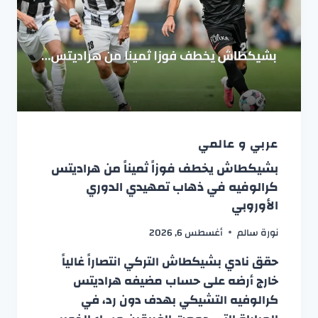
عربي و عالمي
بشيكطاش يخطف فوزاً ثميناً من هراديتس
كرالوفيه في ذهاب تمهيدي الدوري
الأوروبي
نورة سالم
أغسطس 6, 2026
حقق نادي بشيكطاش التركي انتصاراً غالياً
خارج أرضه على حساب مضيفه هراديتس
كرالوفيه التشيكي بهدف دون رد، في