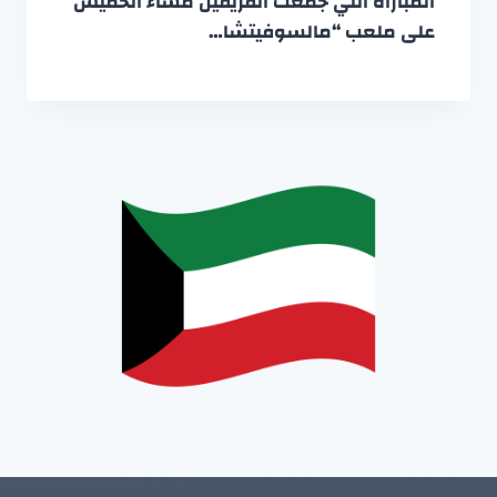
المباراة التي جمعت الفريقين مساء الخميس
على ملعب “مالسوفيتشا…