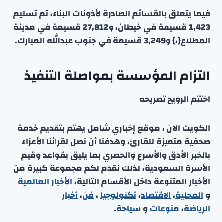
فيما يتعلق بالقسائم الصادرة لأذونات البناء، تم تسليم
1,423 قسيمة في خيطان، و27,812 قسيمة في مدينة
المطلاع{،} و3,249 قسيمة في جنوب عبدالله المبارك.
التزام المؤسسة بمواصلة التنفيذ
اختتم الرويح تصريحه
الكويت الان ، موقع إخباري شامل يهتم بتقديم خدمة
صحفية متميزة للقارئ، وهدفنا أن نصل لقرائنا الأعزاء
بالخبر الأدق والأسرع والحصري بما يليق بقواعد وقيم
الأسرة السعودية، لذلك نقدم لكم مجموعة كبيرة من
الأخبار المتنوعة داخل الأقسام التالية،
الأخبار العالمية
و
المحلية
،
الاقتصاد
،
تكنولوجيا
،
فن
،
أخبار
الرياضة
،
منوعا
ت
و
سياحة
.