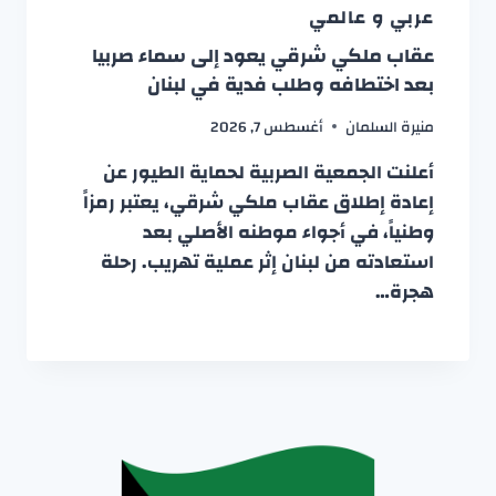
عربي و عالمي
عقاب ملكي شرقي يعود إلى سماء صربيا
بعد اختطافه وطلب فدية في لبنان
منيرة السلمان
أغسطس 7, 2026
أعلنت الجمعية الصربية لحماية الطيور عن
إعادة إطلاق عقاب ملكي شرقي، يعتبر رمزاً
وطنياً، في أجواء موطنه الأصلي بعد
استعادته من لبنان إثر عملية تهريب. رحلة
هجرة…