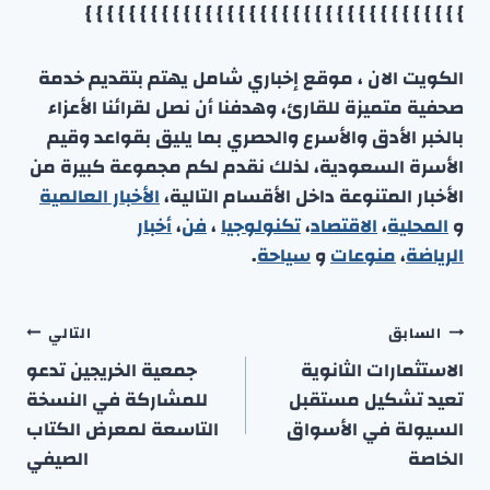
} } } } } } } } } } } } } } } } } } } } } } } } } } } } } } } } } } }
الكويت الان ، موقع إخباري شامل يهتم بتقديم خدمة
صحفية متميزة للقارئ، وهدفنا أن نصل لقرائنا الأعزاء
بالخبر الأدق والأسرع والحصري بما يليق بقواعد وقيم
الأسرة السعودية، لذلك نقدم لكم مجموعة كبيرة من
الأخبار المتنوعة داخل الأقسام التالية،
الأخبار العالمية
و
المحلية
،
الاقتصاد
،
تكنولوجيا
،
فن
،
أخبار
الرياضة
،
منوعا
ت
و
سياحة
.
تصفّح
السابق
التالي
المقالات
الاستثمارات الثانوية
جمعية الخريجين تدعو
تعيد تشكيل مستقبل
للمشاركة في النسخة
السيولة في الأسواق
التاسعة لمعرض الكتاب
الخاصة
الصيفي