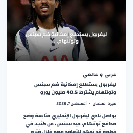
عربي و عالمي
ليفربول يستطلع إمكانية ضم سبنس
وتوتنهام يشترط 40.5 مليون يورو
منيرة السلمان
أغسطس 7, 2026
يواصل نادي ليفربول الإنجليزي متابعة وضع
مدافع توتنهام، جيد سبنس، عن كثب، في
خطوة قد تمهد للتعاقد معه خلال فترة