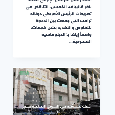
باقر قاليباف، الخميس، التناقض في
تصريحات الرئيس الأمريكي دونالد
ترامب التي جمعت بين الدعوة
للتفاوض والتهديد بشن هجمات،
واصفاً إياها بـ’الدبلوماسية
المسرحية…