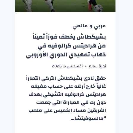
عربي و عالمي
بشيكطاش يخطف فوزاً ثميناً
من هراديتس كرالوفيه في
ذهاب تمهيدي الدوري الأوروبي
نورة سالم
أغسطس 6, 2026
حقق نادي بشيكطاش التركي انتصاراً
غالياً خارج أرضه على حساب مضيفه
هراديتس كرالوفيه التشيكي بهدف
دون رد، في المباراة التي جمعت
الفريقين مساء الخميس على ملعب
“مالسوفيتشا…