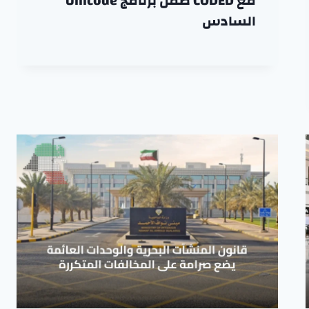
مع CODED ضمن برنامج Unicode
السادس