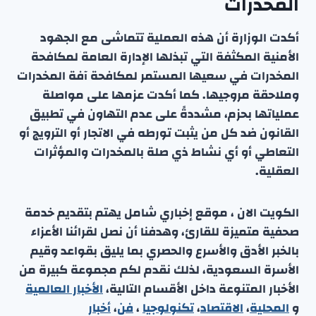
المخدرات
أكدت الوزارة أن هذه العملية تتماشى مع الجهود
الأمنية المكثفة التي تبذلها الإدارة العامة لمكافحة
المخدرات في سعيها المستمر لمكافحة آفة المخدرات
وملاحقة مروجيها. كما أكدت عزمها على مواصلة
عملياتها بحزم، مشددةً على عدم التهاون في تطبيق
القانون ضد كل من يثبت تورطه في الاتجار أو الترويج أو
التعاطي أو أي نشاط ذي صلة بالمخدرات والمؤثرات
العقلية.
الكويت الان ، موقع إخباري شامل يهتم بتقديم خدمة
صحفية متميزة للقارئ، وهدفنا أن نصل لقرائنا الأعزاء
بالخبر الأدق والأسرع والحصري بما يليق بقواعد وقيم
الأسرة السعودية، لذلك نقدم لكم مجموعة كبيرة من
الأخبار المتنوعة داخل الأقسام التالية،
الأخبار العالمية
و
المحلية
،
الاقتصاد
،
تكنولوجيا
،
فن
،
أخبار