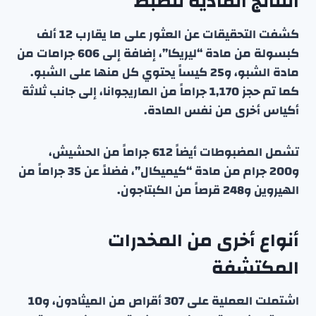
النتائج المادية للضبط
كشفت التحقيقات عن العثور على ما يقارب 12 ألف
كبسولة من مادة “ليريكا”، إضافة إلى 606 جرامات من
مادة الشبو، و25 كيساً يحتوي كل منها على الشبو.
كما تم حجز 1,170 جراماً من الماريجوانا، إلى جانب ثلاثة
أكياس أخرى من نفس المادة.
تشمل المضبوطات أيضاً 612 جراماً من الحشيش،
و200 جرام من مادة “كيميكال”، فضلاً عن 35 جراماً من
الهيروين و248 قرصاً من الكبتاجون.
أنواع أخرى من المخدرات
المكتشفة
اشتملت العملية على 307 أقراص من الميثادون، و10